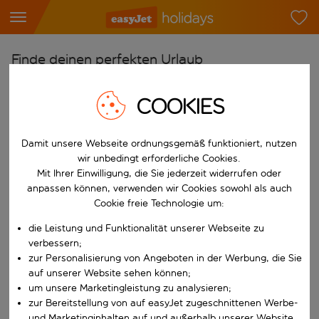
Finde deinen perfekten Urlaub
Ab
COOKIES
Flughafen wählen
Beginne mit der Eingabe für die automatische Vervollständigung. W
Nach
Damit unsere Webseite ordnungsgemäß funktioniert, nutzen
wir unbedingt erforderliche Cookies.
Reiseziel wählen
Mit Ihrer Einwilligung, die Sie jederzeit widerrufen oder
Beginne mit der Eingabe für die automatische Vervollständigung. W
anpassen können, verwenden wir Cookies sowohl als auch
Wann
Cookie freie Technologie um:
Reisezeitraum wählen
die Leistung und Funktionalität unserer Webseite zu
Wähle ein Ab- und Rückflugdatum aus.
Wer
verbessern;
zur Personalisierung von Angeboten in der Werbung, die Sie
auf unserer Website sehen können;
um unsere Marketingleistung zu analysieren;
Suchen
zur Bereitstellung von auf easyJet zugeschnittenen Werbe-
und Marketinginhalten auf und außerhalb unserer Website