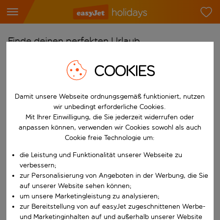
Finde deinen perfekten Urlaub
Ab
COOKIES
Flughafen wählen
Beginne mit der Eingabe für die automatische Vervollständigung. W
Damit unsere Webseite ordnungsgemäß funktioniert, nutzen
Nach
wir unbedingt erforderliche Cookies.
Reiseziel wählen
Mit Ihrer Einwilligung, die Sie jederzeit widerrufen oder
Beginne mit der Eingabe für die automatische Vervollständigung. W
anpassen können, verwenden wir Cookies sowohl als auch
Wann
Cookie freie Technologie um:
Reisezeitraum wählen
die Leistung und Funktionalität unserer Webseite zu
Wähle ein Ab- und Rückflugdatum aus.
Wer
verbessern;
zur Personalisierung von Angeboten in der Werbung, die Sie
auf unserer Website sehen können;
um unsere Marketingleistung zu analysieren;
zur Bereitstellung von auf easyJet zugeschnittenen Werbe-
Suchen
und Marketinginhalten auf und außerhalb unserer Website