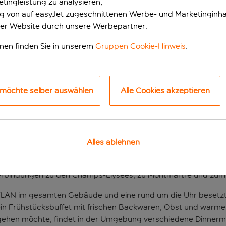
tingleistung zu analysieren;
ung von auf easyJet zugeschnittenen Werbe- und Marketinginha
er Website durch unsere Werbepartner.
onen finden Sie in unserem
Gruppen Cookie-Hinweis
.
 möchte selber auswählen
Alle Cookies akzeptieren
nft im Quartier Opé
Alles ablehnen
n der Nähe des Gare Saint-Lazare. Die wichtigsten Pariser Seh
anten Einkaufsstraßen des Boulevard Haussmann lassen sich a
Verbindungen zu den Champs-Élysées, zu Montmartre und zum
is-WLAN im gesamten Gebäude und eine rund um die Uhr besetz
ein Frühstücksbuffet mit frischen Backwaren, Obst und warmen
ehen möchte, findet in der Umgebung verschiedene Dinnermög