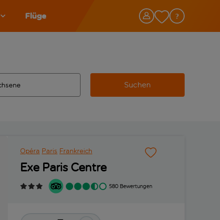
Flüge
Suchen
tändigte Ergebnisse verfügbar sind, verwende die Tabulatorta
 Zielflughafen automatisch vervollständigte Ergebnisse verfü
Opéra
Paris
Frankreich
Exe Paris Centre
580 Bewertungen