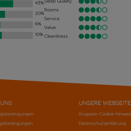
Sleep Quality
43
%
Rooms
20
%
Service
6
%
Value
10
%
Cleanliness
 UNS
UNSERE WEBSEITE
gsbedingungen
Gruppen-Cookie-Hinwei
gsbedingungen
Datenschutzerklärung