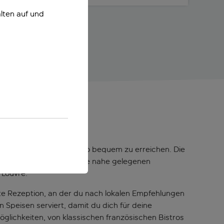
lten auf und
ra
enswürdigkeiten sind also bequem zu erreichen. Die
lle zu Fuß bewältigen. Die nahe gelegenen
 Louvre.
te Rezeption, an der du nach lokalen Empfehlungen
 Speisen serviert, damit du dich für deine
lichkeiten, von klassischen französischen Bistros