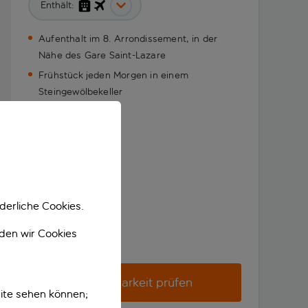
Enthält:
Aufenthalt im 8. Arrondissement, in der
Nähe des Gare Saint-Lazare
Frühstück jeden Morgen in einem
Steingewölbekeller
derliche Cookies.
nden wir Cookies
Verfügbarkeit prüfen
ite sehen können;