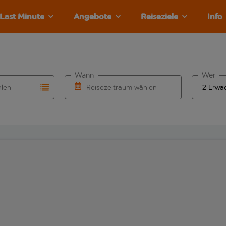
Last Minute
Angebote
Reiseziele
Info
Wann
Wer
hlen
Reisezeitraum wählen
llständigung. Wenn für den Abflughafen automatisch vervolls
Eingabe für die automatische Vervollständigung. Wenn für den
Wähle ein Ab- und Rückflugdatum aus.