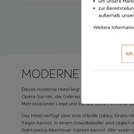
um unsere Marke
zur Bereitstell
außerhalb unser
Weitere Informati
Ich
Moderne Unterku
Dieses moderne Hotel liegt im 8. Arrondissement, i
Opéra Garnier, die Galeries Lafayette und die eleg
Metrostationen Liège und Europe bieten schnelle 
Das Hotel verfügt über eine stilvolle Lobby, Grat
fragen kannst. In einem Gewölbekeller wird täglich 
Sightseeing-Abenteuer stärken kannst. Wer essen g