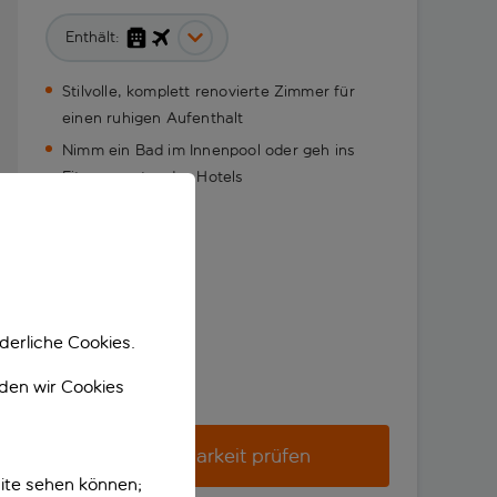
Enthält:
Stilvolle, komplett renovierte Zimmer für
einen ruhigen Aufenthalt
Nimm ein Bad im Innenpool oder geh ins
Fitnesscenter des Hotels
derliche Cookies.
nden wir Cookies
Verfügbarkeit prüfen
ite sehen können;