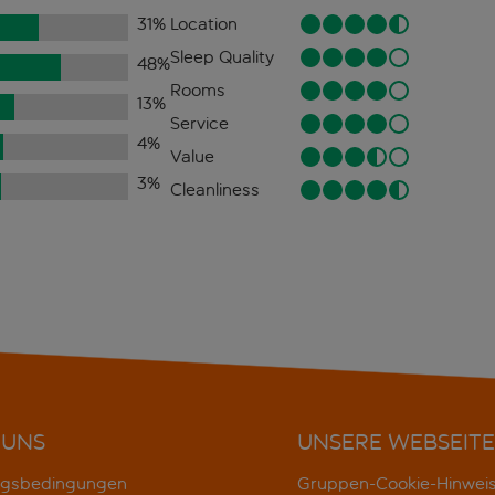
31
%
Location
Sleep Quality
48
%
Rooms
13
%
Service
4
%
Value
3
%
Cleanliness
 UNS
UNSERE WEBSEITE
gsbedingungen
Gruppen-Cookie-Hinwei