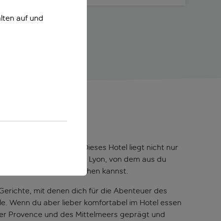
lten auf und
dt
e Lyon genau richtig. Dieses Hotel liegt nicht nur
legenen Bahnhofs Gare de Lyon, von dem aus du
rhalb von Minuten erreichen kannst.
 Gerichte, mit denen dich für die Abenteuer des
ale. Wenn du aber lieber komfortabel im Hotel essen
 der Provence und des Mittelmeers geprägt und