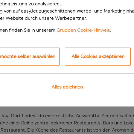
tingleistung zu analysieren;
ung von auf easyJet zugeschnittenen Werbe- und Marketinginha
er Website durch unsere Werbepartner.
onen finden Sie in unserem
Gruppen Cookie-Hinweis
.
 möchte selber auswählen
Alle Cookies akzeptieren
Herzen der Hauptsta
Alles ablehnen
en der Hauptstadt liegt? Dann bist du im Novotel Paris Gare d
der Name schon sagt, auch direkt um die Ecke des zentral ge
e den Louvre, die Oper und das Stadion Stade du France, inne
Tag. Dort findest du eine köstliche Auswahl heißer und kalter
 Nähe einer Reihe zentral gelegener Restaurants, Bars und Lok
rte-Restaurant. Die Küche des Restaurants ist von den Aromen