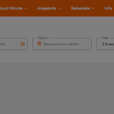
Last Minute
Angebote
Reiseziele
Info
Wann
Wer
hlen
Reisezeitraum wählen
llständigung. Wenn für den Abflughafen automatisch vervolls
Eingabe für die automatische Vervollständigung. Wenn für den
Wähle ein Ab- und Rückflugdatum aus.