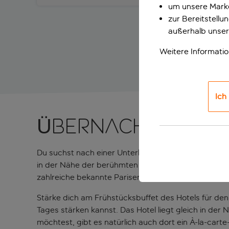
um unsere Marke
zur Bereitstell
außerhalb unser
Weitere Informati
Ich
Übernachten im 
Du suchst nach einer Unterkunft, die bequem im Herz
in der Nähe der berühmten Bastille, sondern, wie 
zahlreiche bekannte Pariser Sehenswürdigkeiten, wi
Stärke dich am Frühstücksbuffet des Hotels für den 
Tages stärken kannst. Das Hotel liegt gleich in der
möchtest, gibt es natürlich auch dort ein À-la-ca