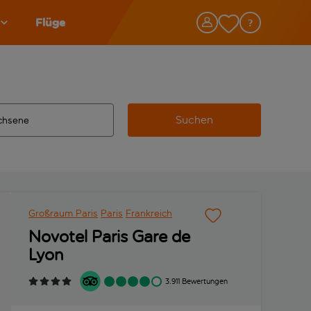
Flüge
Suchen
tändigte Ergebnisse verfügbar sind, verwende die Tabulatorta
 Zielflughafen automatisch vervollständigte Ergebnisse verfü
Großraum Paris
Paris
Frankreich
Novotel Paris Gare de
Lyon
3.911 Bewertungen