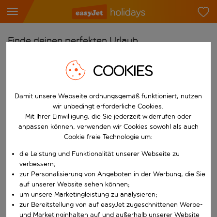
Finde deinen perfekten Urlaub
Ab
COOKIES
Flughafen wählen
Beginne mit der Eingabe für die automatische Vervollständigung. W
Nach
Damit unsere Webseite ordnungsgemäß funktioniert, nutzen
wir unbedingt erforderliche Cookies.
Reiseziel wählen
Mit Ihrer Einwilligung, die Sie jederzeit widerrufen oder
Beginne mit der Eingabe für die automatische Vervollständigung. W
anpassen können, verwenden wir Cookies sowohl als auch
Wann
Cookie freie Technologie um:
Reisezeitraum wählen
die Leistung und Funktionalität unserer Webseite zu
Wähle ein Ab- und Rückflugdatum aus.
Wer
verbessern;
zur Personalisierung von Angeboten in der Werbung, die Sie
auf unserer Website sehen können;
um unsere Marketingleistung zu analysieren;
zur Bereitstellung von auf easyJet zugeschnittenen Werbe-
Suchen
und Marketinginhalten auf und außerhalb unserer Website