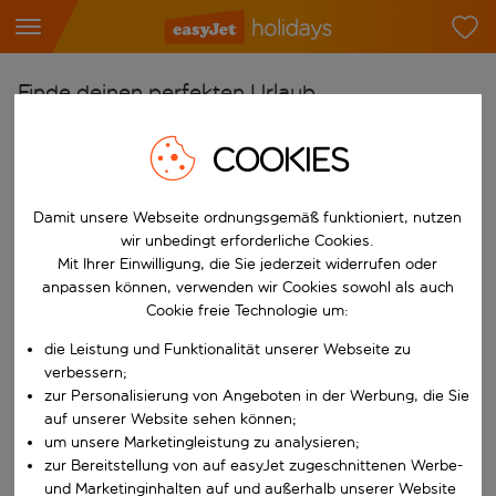
Finde deinen perfekten Urlaub
Ab
COOKIES
Flughafen wählen
Beginne mit der Eingabe für die automatische Vervollständigung. W
Damit unsere Webseite ordnungsgemäß funktioniert, nutzen
Nach
wir unbedingt erforderliche Cookies.
Reiseziel wählen
Mit Ihrer Einwilligung, die Sie jederzeit widerrufen oder
Beginne mit der Eingabe für die automatische Vervollständigung. W
anpassen können, verwenden wir Cookies sowohl als auch
Wann
Cookie freie Technologie um:
Reisezeitraum wählen
die Leistung und Funktionalität unserer Webseite zu
Wähle ein Ab- und Rückflugdatum aus.
Wer
verbessern;
zur Personalisierung von Angeboten in der Werbung, die Sie
auf unserer Website sehen können;
um unsere Marketingleistung zu analysieren;
zur Bereitstellung von auf easyJet zugeschnittenen Werbe-
Suchen
und Marketinginhalten auf und außerhalb unserer Website