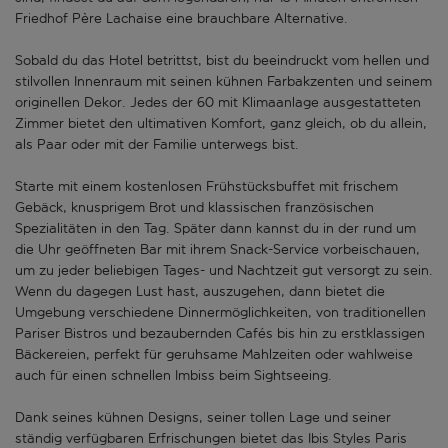
Friedhof Père Lachaise eine brauchbare Alternative.
Sobald du das Hotel betrittst, bist du beeindruckt vom hellen und
stilvollen Innenraum mit seinen kühnen Farbakzenten und seinem
originellen Dekor. Jedes der 60 mit Klimaanlage ausgestatteten
Zimmer bietet den ultimativen Komfort, ganz gleich, ob du allein,
als Paar oder mit der Familie unterwegs bist.
Starte mit einem kostenlosen Frühstücksbuffet mit frischem
Gebäck, knusprigem Brot und klassischen französischen
Spezialitäten in den Tag. Später dann kannst du in der rund um
die Uhr geöffneten Bar mit ihrem Snack-Service vorbeischauen,
um zu jeder beliebigen Tages- und Nachtzeit gut versorgt zu sein.
Wenn du dagegen Lust hast, auszugehen, dann bietet die
Umgebung verschiedene Dinnermöglichkeiten, von traditionellen
Pariser Bistros und bezaubernden Cafés bis hin zu erstklassigen
Bäckereien, perfekt für geruhsame Mahlzeiten oder wahlweise
auch für einen schnellen Imbiss beim Sightseeing.
Dank seines kühnen Designs, seiner tollen Lage und seiner
ständig verfügbaren Erfrischungen bietet das Ibis Styles Paris