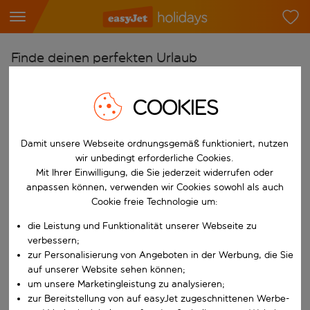
Finde deinen perfekten Urlaub
Ab
COOKIES
Flughafen wählen
Beginne mit der Eingabe für die automatische Vervollständigung. W
Nach
Damit unsere Webseite ordnungsgemäß funktioniert, nutzen
Reiseziel wählen
wir unbedingt erforderliche Cookies.
Mit Ihrer Einwilligung, die Sie jederzeit widerrufen oder
Beginne mit der Eingabe für die automatische Vervollständigung. W
Wann
anpassen können, verwenden wir Cookies sowohl als auch
Reisezeitraum wählen
Cookie freie Technologie um:
Wähle ein Ab- und Rückflugdatum aus.
die Leistung und Funktionalität unserer Webseite zu
Wer
verbessern;
zur Personalisierung von Angeboten in der Werbung, die Sie
auf unserer Website sehen können;
um unsere Marketingleistung zu analysieren;
Suchen
zur Bereitstellung von auf easyJet zugeschnittenen Werbe-