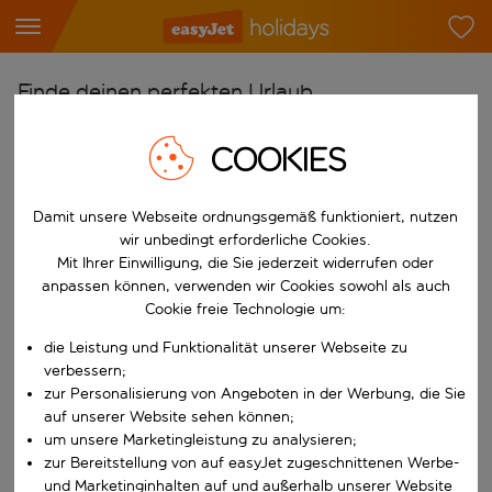
Finde deinen perfekten Urlaub
Ab
COOKIES
Flughafen wählen
Beginne mit der Eingabe für die automatische Vervollständigung. W
Damit unsere Webseite ordnungsgemäß funktioniert, nutzen
Nach
wir unbedingt erforderliche Cookies.
Reiseziel wählen
Mit Ihrer Einwilligung, die Sie jederzeit widerrufen oder
Beginne mit der Eingabe für die automatische Vervollständigung. W
anpassen können, verwenden wir Cookies sowohl als auch
Wann
Cookie freie Technologie um:
Reisezeitraum wählen
die Leistung und Funktionalität unserer Webseite zu
Wähle ein Ab- und Rückflugdatum aus.
Wer
verbessern;
zur Personalisierung von Angeboten in der Werbung, die Sie
auf unserer Website sehen können;
um unsere Marketingleistung zu analysieren;
zur Bereitstellung von auf easyJet zugeschnittenen Werbe-
Suchen
und Marketinginhalten auf und außerhalb unserer Website