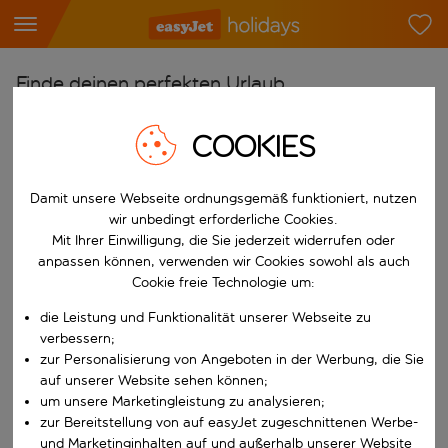
Finde deinen perfekten Urlaub
Ab
COOKIES
Flughafen wählen
Beginne mit der Eingabe für die automatische Vervollständigung. W
Nach
Damit unsere Webseite ordnungsgemäß funktioniert, nutzen
wir unbedingt erforderliche Cookies.
Reiseziel wählen
Mit Ihrer Einwilligung, die Sie jederzeit widerrufen oder
Beginne mit der Eingabe für die automatische Vervollständigung. W
anpassen können, verwenden wir Cookies sowohl als auch
Wann
Cookie freie Technologie um:
Reisezeitraum wählen
die Leistung und Funktionalität unserer Webseite zu
Wähle ein Ab- und Rückflugdatum aus.
Wer
verbessern;
zur Personalisierung von Angeboten in der Werbung, die Sie
auf unserer Website sehen können;
um unsere Marketingleistung zu analysieren;
zur Bereitstellung von auf easyJet zugeschnittenen Werbe-
Suchen
und Marketinginhalten auf und außerhalb unserer Website