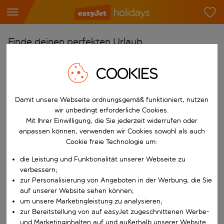
Finde deinen perfekten Urlaub
Ab
COOKIES
Flughafen wählen
Beginne mit der Eingabe für die automatische Vervollständigung. W
Nach
Damit unsere Webseite ordnungsgemäß funktioniert, nutzen
wir unbedingt erforderliche Cookies.
Reiseziel wählen
Mit Ihrer Einwilligung, die Sie jederzeit widerrufen oder
Beginne mit der Eingabe für die automatische Vervollständigung. W
anpassen können, verwenden wir Cookies sowohl als auch
Wann
Cookie freie Technologie um:
Reisezeitraum wählen
die Leistung und Funktionalität unserer Webseite zu
Wähle ein Ab- und Rückflugdatum aus.
Wer
verbessern;
zur Personalisierung von Angeboten in der Werbung, die Sie
auf unserer Website sehen können;
um unsere Marketingleistung zu analysieren;
zur Bereitstellung von auf easyJet zugeschnittenen Werbe-
Suchen
und Marketinginhalten auf und außerhalb unserer Website