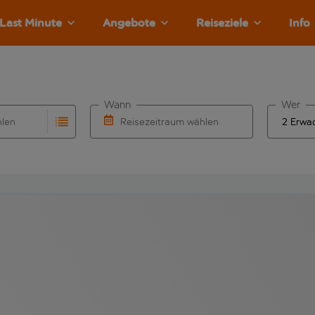
Last Minute
Angebote
Reiseziele
Info
Wann
Wer
hlen
Reisezeitraum wählen
llständigung. Wenn für den Abflughafen automatisch vervolls
Eingabe für die automatische Vervollständigung. Wenn für den
Wähle ein Ab- und Rückflugdatum aus.