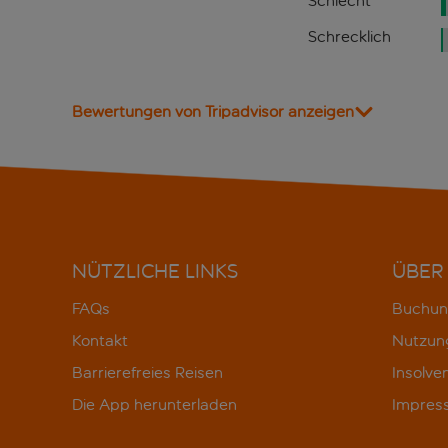
Schlecht
Schrecklich
Bewertungen von Tripadvisor anzeigen
NÜTZLICHE LINKS
ÜBER
FAQs
Buchun
Kontakt
Nutzun
Barrierefreies Reisen
Insolve
Die App herunterladen
Impres