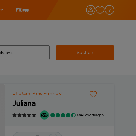
Flüge
Suchen
tändigte Ergebnisse verfügbar sind, verwende die Tabulatorta
 Zielflughafen automatisch vervollständigte Ergebnisse verfü
Eiffelturm
Paris
Frankreich
Juliana
684 Bewertungen