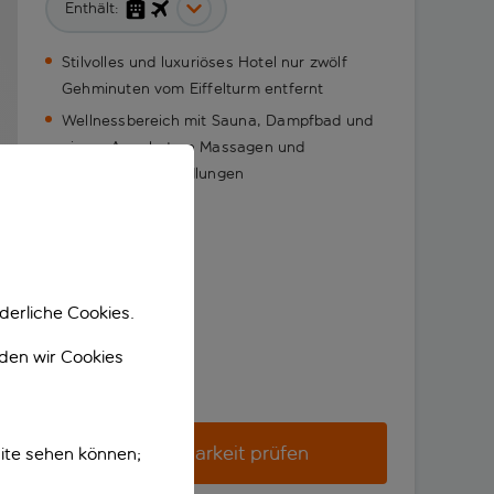
Enthält:
Stilvolles und luxuriöses Hotel nur zwölf
Gehminuten vom Eiffelturm entfernt
Wellnessbereich mit Sauna, Dampfbad und
einem Angebot an Massagen und
Schönheitsbehandlungen
derliche Cookies.
nden wir Cookies
Verfügbarkeit prüfen
ite sehen können;