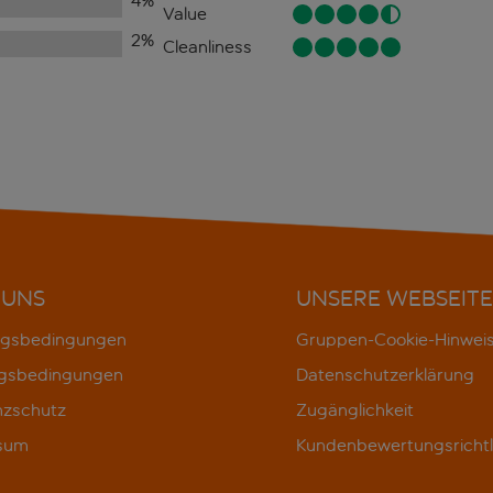
4
%
Value
2
%
Cleanliness
 UNS
UNSERE WEBSEITE
gsbedingungen
Gruppen-Cookie-Hinwei
gsbedingungen
Datenschutzerklärung
nzschutz
Zugänglichkeit
sum
Kundenbewertungsrichtl