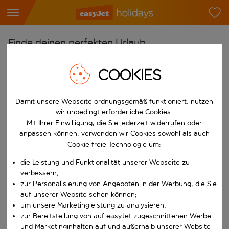
Finde deinen perfekten Urlaub
Ab
COOKIES
Flughafen wählen
Beginne mit der Eingabe für die automatische Vervollständigung. W
Nach
Damit unsere Webseite ordnungsgemäß funktioniert, nutzen
wir unbedingt erforderliche Cookies.
Reiseziel wählen
Mit Ihrer Einwilligung, die Sie jederzeit widerrufen oder
Beginne mit der Eingabe für die automatische Vervollständigung. W
anpassen können, verwenden wir Cookies sowohl als auch
Wann
Cookie freie Technologie um:
Reisezeitraum wählen
die Leistung und Funktionalität unserer Webseite zu
Wähle ein Ab- und Rückflugdatum aus.
Wer
verbessern;
zur Personalisierung von Angeboten in der Werbung, die Sie
auf unserer Website sehen können;
um unsere Marketingleistung zu analysieren;
zur Bereitstellung von auf easyJet zugeschnittenen Werbe-
Suchen
und Marketinginhalten auf und außerhalb unserer Website