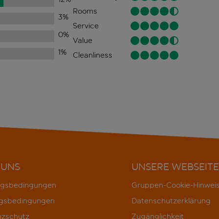
Rooms
3
%
Service
0
%
Value
1
%
Cleanliness
 UNS
UNSERE WEBSEITE
gsbedingungen
Gruppen-Cookie-Hinwei
gsbedingungen
Datenschutzerklärung
nzschutz
Zugänglichkeit