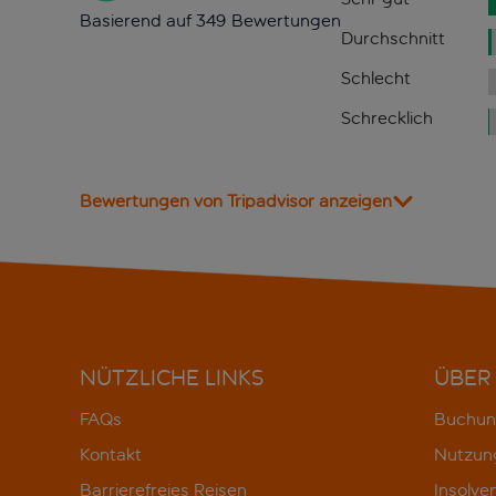
Basierend auf 349 Bewertungen
Durchschnitt
Schlecht
Schrecklich
Bewertungen von Tripadvisor anzeigen
NÜTZLICHE LINKS
ÜBER
FAQs
Buchun
Kontakt
Nutzun
Barrierefreies Reisen
Insolve