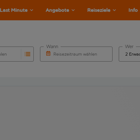
Last Minute
Angebote
Reiseziele
Info
Wann
Wer
hlen
Reisezeitraum wählen
llständigung. Wenn für den Abflughafen automatisch vervolls
Eingabe für die automatische Vervollständigung. Wenn für den
Wähle ein Ab- und Rückflugdatum aus.