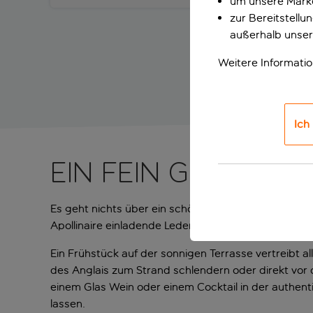
um unsere Marke
zur Bereitstell
außerhalb unser
Weitere Informati
Ich
Ein fein gestalte
Es geht nichts über ein schönes Hotel, um deinen 
Apollinaire einladende Ledersessel, verschnörkelte
Ein Frühstück auf der sonnigen Terrasse vertreibt 
des Anglais zum Strand schlendern oder direkt vor
einem Glas Wein oder einem Cocktail in der authen
lassen.