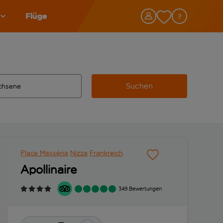
Flüge
Suchen
tändigte Ergebnisse verfügbar sind, verwende die Tabulatorta
 Zielflughafen automatisch vervollständigte Ergebnisse verfü
Place Masséna
Nizza
Frankreich
Apollinaire
349 Bewertungen