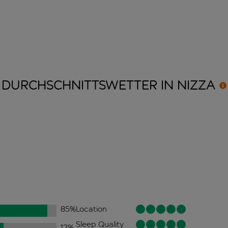
DURCHSCHNITTSWETTER IN
NIZZA
85
%
Location
Sleep Quality
12
%