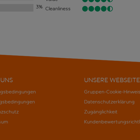
3
%
Cleanliness
 UNS
UNSERE WEBSEITE
gsbedingungen
Gruppen-Cookie-Hinwei
gsbedingungen
Datenschutzerklärung
nzschutz
Zugänglichkeit
sum
Kundenbewertungsrichtl