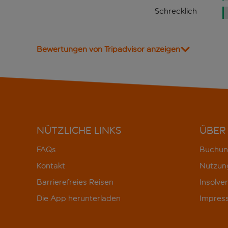
Schrecklich
Bewertungen von Tripadvisor anzeigen
NÜTZLICHE LINKS
ÜBER
FAQs
Buchun
Kontakt
Nutzun
Barrierefreies Reisen
Insolve
Die App herunterladen
Impres