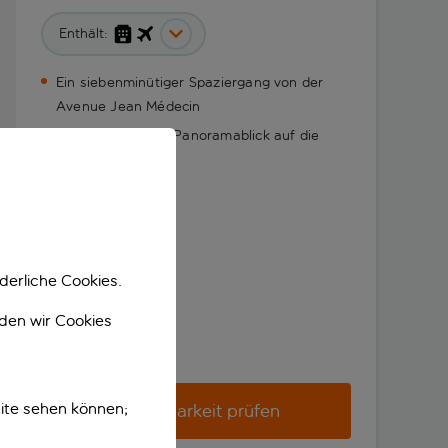
Enthält:
Ein siebenminütiger Spaziergang von der
Avenue Jean Médecin
Dachterrasse mit Panoramablick auf die
umliegende Stadt
derliche Cookies.
nden wir Cookies
ite sehen können;
Verfügbarkeit prüfen