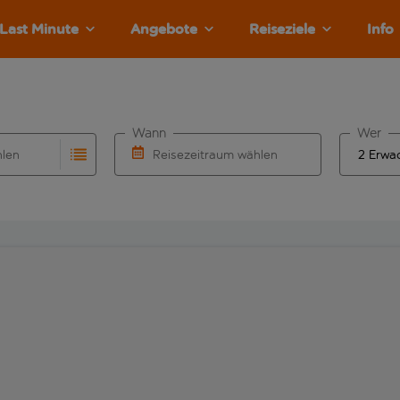
Last Minute
Angebote
Reiseziele
Info
Wann
Wer
hlen
Reisezeitraum wählen
llständigung. Wenn für den Abflughafen automatisch vervolls
Eingabe für die automatische Vervollständigung. Wenn für den
Wähle ein Ab- und Rückflugdatum aus.