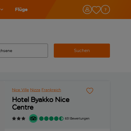
Flüge
Suchen
tändigte Ergebnisse verfügbar sind, verwende die Tabulatorta
 Zielflughafen automatisch vervollständigte Ergebnisse verfü
Nice Ville
Nizza
Frankreich
Hotel Byakko Nice
Centre
651 Bewertungen