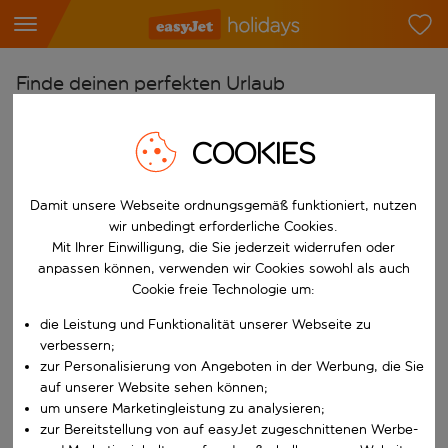
Finde deinen perfekten Urlaub
Ab
COOKIES
Flughafen wählen
Beginne mit der Eingabe für die automatische Vervollständigung. W
Nach
Damit unsere Webseite ordnungsgemäß funktioniert, nutzen
Reiseziel wählen
wir unbedingt erforderliche Cookies.
Mit Ihrer Einwilligung, die Sie jederzeit widerrufen oder
Beginne mit der Eingabe für die automatische Vervollständigung. W
Wann
anpassen können, verwenden wir Cookies sowohl als auch
Cookie freie Technologie um:
Reisezeitraum wählen
die Leistung und Funktionalität unserer Webseite zu
Wähle ein Ab- und Rückflugdatum aus.
Wer
verbessern;
zur Personalisierung von Angeboten in der Werbung, die Sie
auf unserer Website sehen können;
um unsere Marketingleistung zu analysieren;
Suchen
zur Bereitstellung von auf easyJet zugeschnittenen Werbe-