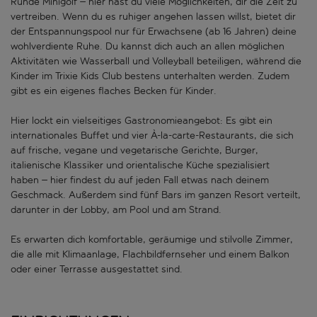
Runde Minigolf – hier hast du viele Möglichkeiten, dir die Zeit zu
vertreiben. Wenn du es ruhiger angehen lassen willst, bietet dir
der Entspannungspool nur für Erwachsene (ab 16 Jahren) deine
wohlverdiente Ruhe. Du kannst dich auch an allen möglichen
Aktivitäten wie Wasserball und Volleyball beteiligen, während die
Kinder im Trixie Kids Club bestens unterhalten werden. Zudem
gibt es ein eigenes flaches Becken für Kinder.
Hier lockt ein vielseitiges Gastronomieangebot: Es gibt ein
internationales Buffet und vier À-la-carte-Restaurants, die sich
auf frische, vegane und vegetarische Gerichte, Burger,
italienische Klassiker und orientalische Küche spezialisiert
haben – hier findest du auf jeden Fall etwas nach deinem
Geschmack. Außerdem sind fünf Bars im ganzen Resort verteilt,
darunter in der Lobby, am Pool und am Strand.
Es erwarten dich komfortable, geräumige und stilvolle Zimmer,
die alle mit Klimaanlage, Flachbildfernseher und einem Balkon
oder einer Terrasse ausgestattet sind.