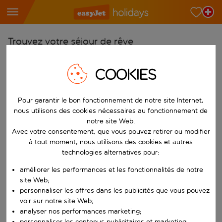
Trouvez votre séjour de rêve
À partir de
COOKIES
Choisissez votre aéroport
Commencez à taper pour la saisie automatique. Lorsque les résultats 
Vers
Pour garantir le bon fonctionnement de notre site Internet,
Choisissez votre destination
nous utilisons des cookies nécessaires au fonctionnement de
notre site Web.
Commencez à taper pour la saisie automatique. Lorsque les résultats 
Avec votre consentement, que vous pouvez retirer ou modifier
Quand
à tout moment, nous utilisons des cookies et autres
Choisissez vos dates
technologies alternatives pour:
Choisissez une date de départ et une date de retour.
Qui
améliorer les performances et les fonctionnalités de notre
site Web;
personnaliser les offres dans les publicités que vous pouvez
voir sur notre site Web;
Rechercher
analyser nos performances marketing;
personnaliser les contenus publicitaires et marketing