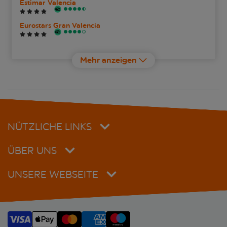
Estimar Valencia
Eurostars Gran Valencia
Holiday Inn Express Ciudad de las Ciencias
Mehr anzeigen
Hotel RH Sorolla Centro
Ilunion Aqua 3
Ilunion Aqua 4
NÜTZLICHE LINKS
Ilunion Valencia 3
ÜBER UNS
Kramer
UNSERE WEBSEITE
Loop Home Tower Burjassot Hotel
Medium Valencia