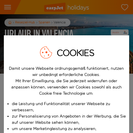
Reiseziel-Hub
Spanien
Valencia
Urlaub in Valencia
3
Nächte
p.P. ab
COOKIES
Urlaub anzeigen
Es gelten die AGB
Damit unsere Webseite ordnungsgemäß funktioniert, nutzen
wir unbedingt erforderliche Cookies.
Mit Ihrer Einwilligung, die Sie jederzeit widerrufen oder
Finde deinen perfekten Urlaub
anpassen können, verwenden wir Cookies sowohl als auch
Cookie freie Technologie um:
Ab
die Leistung und Funktionalität unserer Webseite zu
verbessern;
Beginne mit der Eingabe für die automatische Vervollständigung. W
zur Personalisierung von Angeboten in der Werbung, die Sie
Nach
auf unserer Website sehen können;
um unsere Marketingleistung zu analysieren;