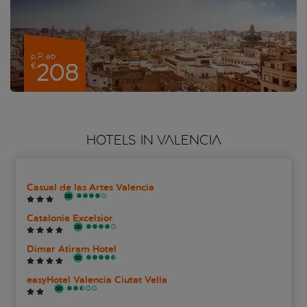
p.P. ab
208
€
HOTELS IN VALENCIA
Casual de las Artes Valencia
Catalonia Excelsior
Dimar Atiram Hotel
easyHotel Valencia Ciutat Vella