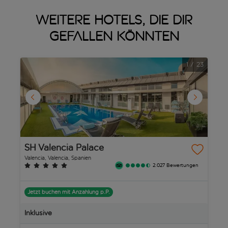
Du möchtest deinen Sommerurlaub buchen? Schau dir unsere
Weitere Hotels, die dir
Seite für
Sommerurlaub 2024 an!
gefallen könnten
1
/
23
SH Valencia Palace
I
Valencia, Valencia, Spanien
Va
2.027 Bewertungen
Jetzt buchen mit Anzahlung p.P.
J
Inklusive
In