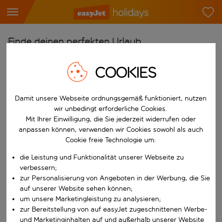
Finde deinen perfekten Urlaub
Ab
COOKIES
Flughafen wählen
Beginne mit der Eingabe für die automatische Vervollständigung. W
Nach
Damit unsere Webseite ordnungsgemäß funktioniert, nutzen
wir unbedingt erforderliche Cookies.
Reiseziel wählen
Mit Ihrer Einwilligung, die Sie jederzeit widerrufen oder
Beginne mit der Eingabe für die automatische Vervollständigung. W
anpassen können, verwenden wir Cookies sowohl als auch
Wann
Cookie freie Technologie um:
Reisezeitraum wählen
die Leistung und Funktionalität unserer Webseite zu
Wähle ein Ab- und Rückflugdatum aus.
Wer
verbessern;
zur Personalisierung von Angeboten in der Werbung, die Sie
auf unserer Website sehen können;
um unsere Marketingleistung zu analysieren;
zur Bereitstellung von auf easyJet zugeschnittenen Werbe-
Suchen
und Marketinginhalten auf und außerhalb unserer Website