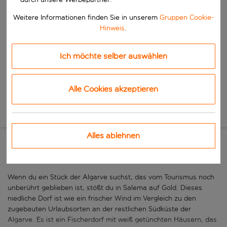
Beginne mit der Eingabe für die automatische Vervollständigung. W
Wann
Weitere Informationen finden Sie in unserem
Gruppen Cookie-
Reisezeitraum wählen
Hinweis
.
Wähle ein Ab- und Rückflugdatum aus.
Wer
Ich möchte selber auswählen
Alle Cookies akzeptieren
Suchen
Neue Suche
Alles ablehnen
Ein traditionelles Fischerdorf
Wenn du ein Stück der Algarve suchst, das vom Tourismus noch
unberührt geblieben ist, stößt du in Salema auf Gold. Dieses
niedliche Dorf ist wie ein frischer Wind im Vergleich zu den
zugebauten Urlaubsorten an der restlichen Südküste der
Algarve. Es ist ein Fischerdorf mit weiß getünchten Häusern, das