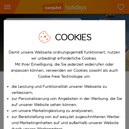
Reiseziel-Hub
Portugal
Algarve
Salema
Urlaub in Salema
COOKIES
7
Nächte
p.P. ab
Damit unsere Webseite ordnungsgemäß funktioniert, nutzen
Urlaub anzeigen
wir unbedingt erforderliche Cookies.
Es gelten die AGB
Mit Ihrer Einwilligung, die Sie jederzeit widerrufen oder
anpassen können, verwenden wir Cookies sowohl als auch
Cookie freie Technologie um:
Finde deinen perfekten Urlaub
die Leistung und Funktionalität unserer Webseite zu
verbessern;
Ab
zur Personalisierung von Angeboten in der Werbung, die Sie
auf unserer Website sehen können;
um unsere Marketingleistung zu analysieren;
Beginne mit der Eingabe für die automatische Vervollständigung. W
Nach
zur Bereitstellung von auf easyJet zugeschnittenen Werbe-
und Marketinginhalten auf und außerhalb unserer Website
durch unsere Werbepartner.