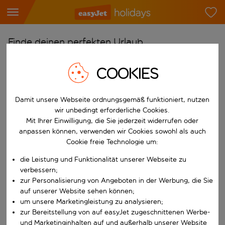
Finde deinen perfekten Urlaub
Ab
COOKIES
Flughafen wählen
Beginne mit der Eingabe für die automatische Vervollständigung. W
Nach
Damit unsere Webseite ordnungsgemäß funktioniert, nutzen
wir unbedingt erforderliche Cookies.
Reiseziel wählen
Mit Ihrer Einwilligung, die Sie jederzeit widerrufen oder
Beginne mit der Eingabe für die automatische Vervollständigung. W
anpassen können, verwenden wir Cookies sowohl als auch
Wann
Cookie freie Technologie um:
Reisezeitraum wählen
die Leistung und Funktionalität unserer Webseite zu
Wähle ein Ab- und Rückflugdatum aus.
Wer
verbessern;
zur Personalisierung von Angeboten in der Werbung, die Sie
auf unserer Website sehen können;
um unsere Marketingleistung zu analysieren;
zur Bereitstellung von auf easyJet zugeschnittenen Werbe-
Suchen
und Marketinginhalten auf und außerhalb unserer Website