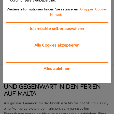
durch unsere Werbepartner.
Beginne mit der Eingabe für die automatische Vervollständigung. W
Wann
Weitere Informationen finden Sie in unserem
Gruppen Cookie-
Reisezeitraum wählen
Hinweis
.
Wähle ein Ab- und Rückflugdatum aus.
Wer
Ich möchte selber auswählen
Alle Cookies akzeptieren
Suchen
Neue Suche
Alles ablehnen
St. Paul's Bay – Vergangenheit
und Gegenwart in den Ferien
auf Malta
Als grosser Ferienort an der Nordküste Maltas hat St. Paul's Bay
eine Menge zu bieten, von ruhigen, stimmungsvollen
Entdeckungstouren bis hin zum pulsierenden Nachtleben. Einst