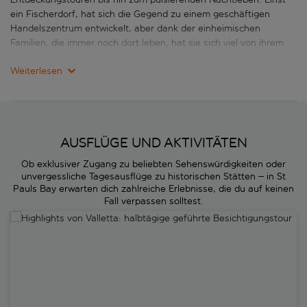
ein Fischerdorf, hat sich die Gegend zu einem geschäftigen
Handelszentrum entwickelt, aber dank der einheimischen
Familien, die immer noch dort leben, hat sie sich viel von ihrem
Charme bewahrt und ist einer der besten Orte, um im Malta-
Weiterlesen
Urlaub die authentische maltesische Kultur und vor allem tolles
Essen zu erleben.
In St. Paul's Bay gibt es zahlreiche Aktivitäten, von der
Erkundung prähistorischer Höhlen über Kreuzfahrten rund um die
Bucht bis hin zum Besuch antiker Steintempel. Mit ihrer
AUSFLÜGE UND AKTIVITÄTEN
hervorragenden Auswahl an Restaurants, Bars und Cafés und
Ob exklusiver Zugang zu beliebten Sehenswürdigkeiten oder
ihrer beeindruckenden Küste ist sie eines der Perlen Maltas. Die
unvergessliche Tagesausflüge zu historischen Stätten – in St
ausgewogene Mischung aus alt und neu, geschäftig und ruhig,
Pauls Bay erwarten dich zahlreiche Erlebnisse, die du auf keinen
macht Ferien in St. Paul's Bay, auf Malta, für Reisende aller
Fall verpassen solltest.
Altersgruppen und Geschmäcker attraktiv.
Highlights von Valletta: halbtägige geführte Besichtigungstour