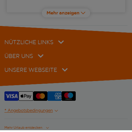
Salini Resort
Mehr anzeigen
Seaview Hotel
Xemxija Bay Hotel
NÜTZLICHE LINKS
ÜBER UNS
UNSERE WEBSEITE
* Angebotsbedingungen
Mehr Urlaub entdecken