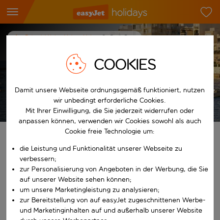
Reiseziel-Hub
Malta
Malta
St. Pauls Bay
Urlaub in St Pauls Bay
COOKIES
Damit unsere Webseite ordnungsgemäß funktioniert, nutzen
wir unbedingt erforderliche Cookies.
Es gelten die AGB
Mit Ihrer Einwilligung, die Sie jederzeit widerrufen oder
anpassen können, verwenden wir Cookies sowohl als auch
Cookie freie Technologie um:
Finde deinen perfekten Urlaub
die Leistung und Funktionalität unserer Webseite zu
verbessern;
Ab
zur Personalisierung von Angeboten in der Werbung, die Sie
auf unserer Website sehen können;
um unsere Marketingleistung zu analysieren;
Beginne mit der Eingabe für die automatische Vervollständigung. W
Nach
zur Bereitstellung von auf easyJet zugeschnittenen Werbe-
und Marketinginhalten auf und außerhalb unserer Website