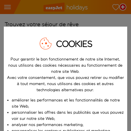
Trouvez votre séjour de rêve
À partir de
COOKIES
Choisissez votre aéroport
Commencez à taper pour la saisie automatique. Lorsque les résultats 
Vers
Pour garantir le bon fonctionnement de notre site Internet,
Choisissez votre destination
nous utilisons des cookies nécessaires au fonctionnement de
notre site Web.
Commencez à taper pour la saisie automatique. Lorsque les résultats 
Avec votre consentement, que vous pouvez retirer ou modifier
Quand
à tout moment, nous utilisons des cookies et autres
Choisissez vos dates
technologies alternatives pour:
Choisissez une date de départ et une date de retour.
Qui
améliorer les performances et les fonctionnalités de notre
site Web;
personnaliser les offres dans les publicités que vous pouvez
voir sur notre site Web;
Rechercher
analyser nos performances marketing;
personnaliser les contenus publicitaires et marketing