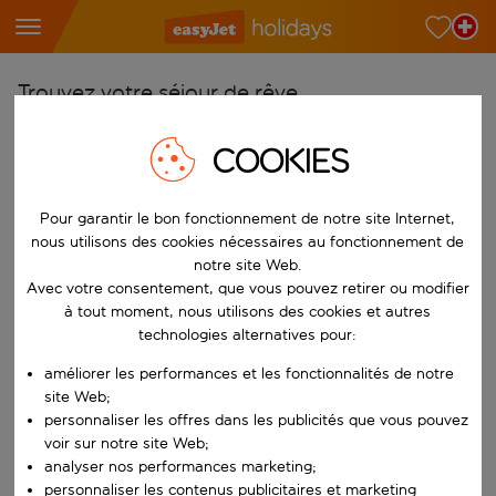
Trouvez votre séjour de rêve
À partir de
COOKIES
Choisissez votre aéroport
Commencez à taper pour la saisie automatique. Lorsque les résultats 
Pour garantir le bon fonctionnement de notre site Internet,
Vers
nous utilisons des cookies nécessaires au fonctionnement de
Choisissez votre destination
notre site Web.
Commencez à taper pour la saisie automatique. Lorsque les résultats 
Avec votre consentement, que vous pouvez retirer ou modifier
Quand
à tout moment, nous utilisons des cookies et autres
Choisissez vos dates
technologies alternatives pour:
Choisissez une date de départ et une date de retour.
Qui
améliorer les performances et les fonctionnalités de notre
site Web;
personnaliser les offres dans les publicités que vous pouvez
voir sur notre site Web;
analyser nos performances marketing;
Rechercher
personnaliser les contenus publicitaires et marketing