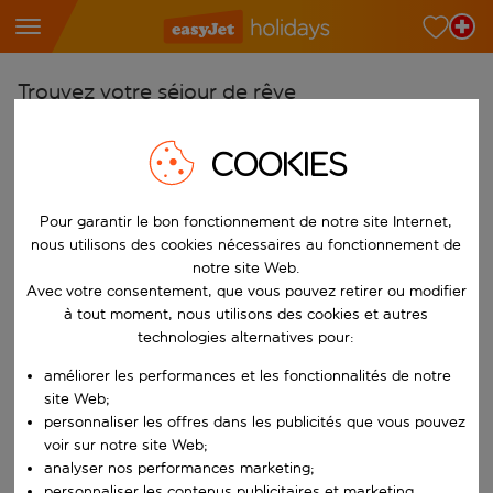
Trouvez votre séjour de rêve
À partir de
COOKIES
Choisissez votre aéroport
Commencez à taper pour la saisie automatique. Lorsque les résultats 
Vers
Pour garantir le bon fonctionnement de notre site Internet,
nous utilisons des cookies nécessaires au fonctionnement de
Choisissez votre destination
notre site Web.
Commencez à taper pour la saisie automatique. Lorsque les résultats 
Avec votre consentement, que vous pouvez retirer ou modifier
Quand
à tout moment, nous utilisons des cookies et autres
Choisissez vos dates
technologies alternatives pour:
Choisissez une date de départ et une date de retour.
Qui
améliorer les performances et les fonctionnalités de notre
site Web;
personnaliser les offres dans les publicités que vous pouvez
voir sur notre site Web;
Rechercher
analyser nos performances marketing;
personnaliser les contenus publicitaires et marketing