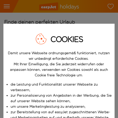
Finde deinen perfekten Urlaub
Ab
COOKIES
Flughafen wählen
Beginne mit der Eingabe für die automatische Vervollständigung. W
Nach
Damit unsere Webseite ordnungsgemäß funktioniert, nutzen
wir unbedingt erforderliche Cookies.
Reiseziel wählen
Mit Ihrer Einwilligung, die Sie jederzeit widerrufen oder
Beginne mit der Eingabe für die automatische Vervollständigung. W
anpassen können, verwenden wir Cookies sowohl als auch
Wann
Cookie freie Technologie um:
Reisezeitraum wählen
die Leistung und Funktionalität unserer Webseite zu
Wähle ein Ab- und Rückflugdatum aus.
Wer
verbessern;
zur Personalisierung von Angeboten in der Werbung, die Sie
auf unserer Website sehen können;
um unsere Marketingleistung zu analysieren;
zur Bereitstellung von auf easyJet zugeschnittenen Werbe-
Suchen
und Marketinginhalten auf und außerhalb unserer Website