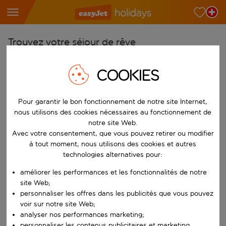
Trouvez votre séjour de rêve
À partir de
COOKIES
Choisissez votre aéroport
Commencez à taper pour la saisie automatique. Lorsque les résultats 
Vers
Pour garantir le bon fonctionnement de notre site Internet,
nous utilisons des cookies nécessaires au fonctionnement de
Choisissez votre destination
notre site Web.
Commencez à taper pour la saisie automatique. Lorsque les résultats 
Avec votre consentement, que vous pouvez retirer ou modifier
Quand
à tout moment, nous utilisons des cookies et autres
Choisissez vos dates
technologies alternatives pour:
Choisissez une date de départ et une date de retour.
Qui
améliorer les performances et les fonctionnalités de notre
site Web;
personnaliser les offres dans les publicités que vous pouvez
voir sur notre site Web;
analyser nos performances marketing;
Rechercher
personnaliser les contenus publicitaires et marketing