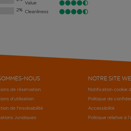
Value
2
%
Cleanliness
 SOMMES-NOUS
NOTRE SITE W
ions de réservation
Notification cookie
ions d’utilisation
Politique de confiden
tion de l'insolvabilité
Accessibilité
ations Juridiques
Politique relative à l