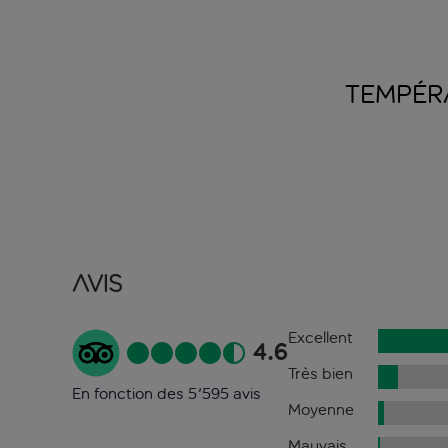
TEMPÉR
Avis
Excellent
4.6
Très bien
En fonction des 5'595 avis
Moyenne
Mauvais