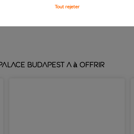
lat et une multitude de meubles luxueux vous attendent. Le bâ
Tout rejeter
w York (New York Life Insurance Company), est aménagé dans u
l, visitez le New York Café pour un café qui vaut son pesant d
alace Budapest a à offrir