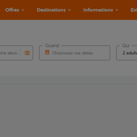
Offres
Destinations
Informations
Ex
Quand
Qui
Choisissez votre destination
Choisissez vos dates
e les résultats de saisie automatique sont disponibles pour l’a
 pour la saisie automatique. Lorsque les résultats de la saisie
Choisissez une date de départ et une date d