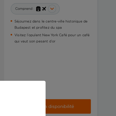
Comprend :
Séjournez dans le centre-ville historique de
Budapest et profitez du spa
Visitez l’opulent New York Café pour un café
qui vaut son pesant d’or
Vérifier la disponibilité