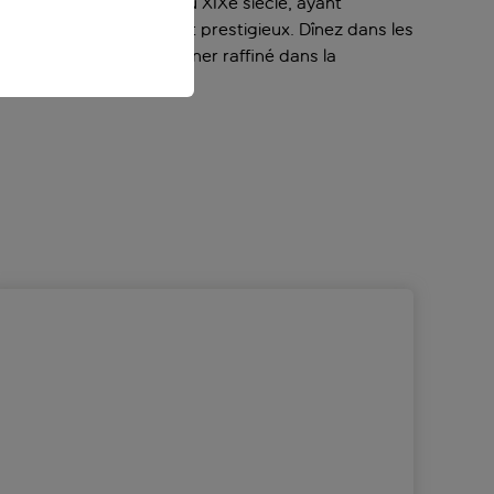
timent d’origine date du XIXe siècle, ayant
n style extravagant et prestigieux. Dînez dans les
’or, ou profitez d’un dîner raffiné dans la