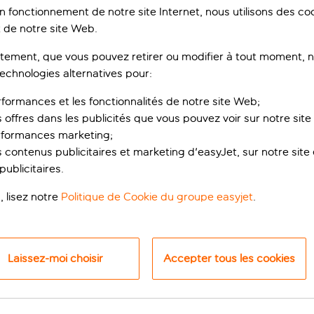
on fonctionnement de notre site Internet, nous utilisons des c
 de notre site Web.
ement, que vous pouvez retirer ou modifier à tout moment, no
technologies alternatives pour:
rformances et les fonctionnalités de notre site Web;
s offres dans les publicités que vous pouvez voir sur notre sit
rformances marketing;
 contenus publicitaires et marketing d'easyJet, sur notre site et
toiles grandiose
ublicitaires.
, lisez notre
Politique de Cookie du groupe easyjet
.
nantara New York Palace Budapest offre un cadre luxueux dans ce
Pest, l’historique Opéra d’État hongrois et le majestueux pon
Laissez-moi choisir
Accepter tous les cookies
mbres et suites, dotées d’installations modernes offrant des v