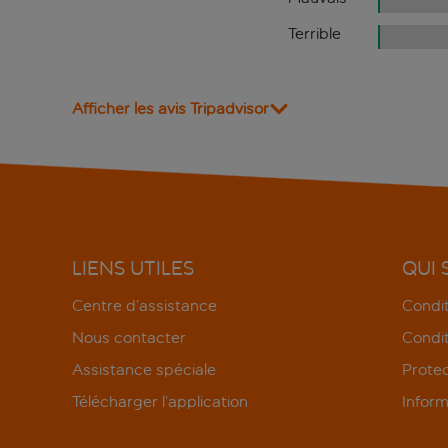
Terrible
Afficher les avis Tripadvisor
LIENS UTILES
QUI
Centre d’assistance
Condit
Nous contacter
Condit
Assistance spéciale
Protec
Télécharger l’application
Inform