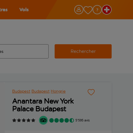
tras
Vols
Rechercher
éroport d’origine, utilisez la touche de tabulation pour les co
 automatique sont disponibles pour l’aéroport de destination, 
e retour.
Budapest
Budapest
Hongrie
Anantara New York
Palace Budapest
5'595 avis