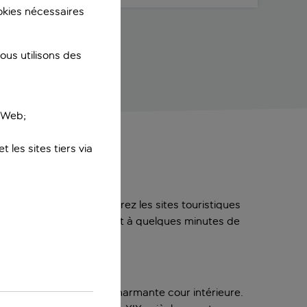
ookies nécessaires
us utilisons des
e Web;
 les sites tiers via
tte ville animée. Explorez les sites touristiques
t Lánchíd, qui se trouvent à quelques minutes de
ues sur la ville ou la charmante cour intérieure.