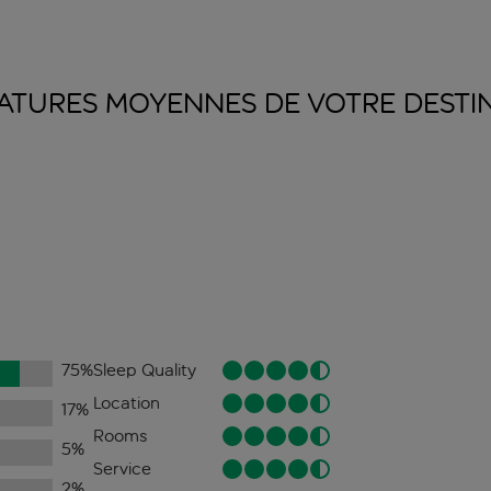
ATURES MOYENNES DE VOTRE
DESTI
75
%
Sleep Quality
Location
17
%
Rooms
5
%
Service
2
%