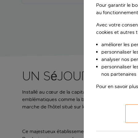
Pour garantir le b
au fonctionnement
Avec votre consent
cookies et autres 
améliorer les pe
personnaliser le
analyser nos pe
personnaliser les
Un séjour cinq é
nos partenaires p
Pour en savoir plus
Installé au cœur de la capitale hongroise, l’hôtel A
emblématiques comme la basilique Saint-Étienne de 
marche de l’hôtel situé sur le Grand Boulevard.
Ce majestueux établissement dispose d’élégantes cha