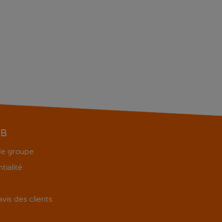
EB
 de groupe
tialité
'avis des clients