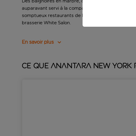
Des baignoires en marbre, des téléviseurs à écran p
auparavant servi à la compagnie d’assurance de Ne
somptueux restaurants de haute gastronomie de l’hôte
brasserie White Salon.
En savoir plus
Ce que Anantara New York P