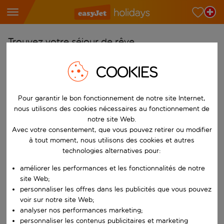
Trouvez votre séjour de rêve
À partir de
COOKIES
Choisissez votre aéroport
Commencez à taper pour la saisie automatique. Lorsque les résultats 
Pour garantir le bon fonctionnement de notre site Internet,
Vers
nous utilisons des cookies nécessaires au fonctionnement de
Choisissez votre destination
notre site Web.
Commencez à taper pour la saisie automatique. Lorsque les résultats 
Avec votre consentement, que vous pouvez retirer ou modifier
Quand
à tout moment, nous utilisons des cookies et autres
Choisissez vos dates
technologies alternatives pour:
Choisissez une date de départ et une date de retour.
Qui
améliorer les performances et les fonctionnalités de notre
site Web;
personnaliser les offres dans les publicités que vous pouvez
voir sur notre site Web;
analyser nos performances marketing;
Rechercher
personnaliser les contenus publicitaires et marketing