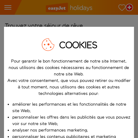
Trouvez votre séjour de rêve
À partir de
COOKIES
Choisissez votre aéroport
Commencez à taper pour la saisie automatique. Lorsque les résultats 
Vers
Pour garantir le bon fonctionnement de notre site Internet,
nous utilisons des cookies nécessaires au fonctionnement de
Choisissez votre destination
notre site Web.
Commencez à taper pour la saisie automatique. Lorsque les résultats 
Avec votre consentement, que vous pouvez retirer ou modifier
Quand
à tout moment, nous utilisons des cookies et autres
Choisissez vos dates
technologies alternatives pour:
Choisissez une date de départ et une date de retour.
Qui
améliorer les performances et les fonctionnalités de notre
site Web;
personnaliser les offres dans les publicités que vous pouvez
voir sur notre site Web;
analyser nos performances marketing;
Rechercher
personnaliser les contenus publicitaires et marketing