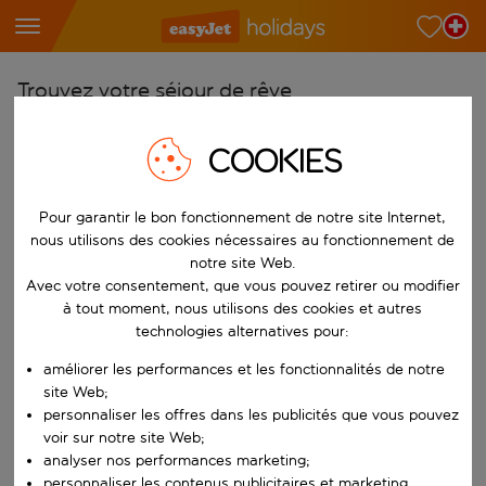
Trouvez votre séjour de rêve
À partir de
COOKIES
Choisissez votre aéroport
Commencez à taper pour la saisie automatique. Lorsque les résultats 
Vers
Pour garantir le bon fonctionnement de notre site Internet,
nous utilisons des cookies nécessaires au fonctionnement de
Choisissez votre destination
notre site Web.
Commencez à taper pour la saisie automatique. Lorsque les résultats 
Avec votre consentement, que vous pouvez retirer ou modifier
Quand
à tout moment, nous utilisons des cookies et autres
Choisissez vos dates
technologies alternatives pour:
Choisissez une date de départ et une date de retour.
Qui
améliorer les performances et les fonctionnalités de notre
site Web;
personnaliser les offres dans les publicités que vous pouvez
voir sur notre site Web;
analyser nos performances marketing;
Rechercher
personnaliser les contenus publicitaires et marketing