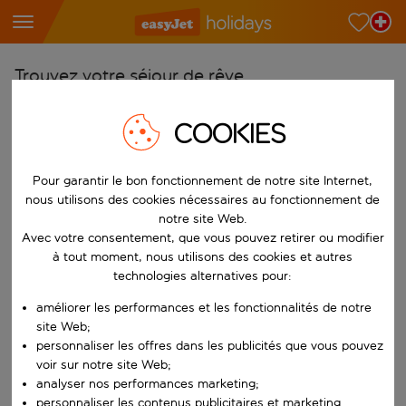
Trouvez votre séjour de rêve
À partir de
COOKIES
Choisissez votre aéroport
Commencez à taper pour la saisie automatique. Lorsque les résultats 
Vers
Pour garantir le bon fonctionnement de notre site Internet,
nous utilisons des cookies nécessaires au fonctionnement de
Choisissez votre destination
notre site Web.
Commencez à taper pour la saisie automatique. Lorsque les résultats 
Avec votre consentement, que vous pouvez retirer ou modifier
Quand
à tout moment, nous utilisons des cookies et autres
Choisissez vos dates
technologies alternatives pour:
Choisissez une date de départ et une date de retour.
Qui
améliorer les performances et les fonctionnalités de notre
site Web;
personnaliser les offres dans les publicités que vous pouvez
voir sur notre site Web;
analyser nos performances marketing;
Rechercher
personnaliser les contenus publicitaires et marketing