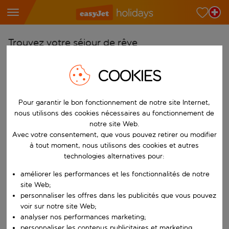
Trouvez votre séjour de rêve
À partir de
COOKIES
Choisissez votre aéroport
Commencez à taper pour la saisie automatique. Lorsque les résultats 
Vers
Pour garantir le bon fonctionnement de notre site Internet,
nous utilisons des cookies nécessaires au fonctionnement de
Choisissez votre destination
notre site Web.
Commencez à taper pour la saisie automatique. Lorsque les résultats 
Avec votre consentement, que vous pouvez retirer ou modifier
Quand
à tout moment, nous utilisons des cookies et autres
Choisissez vos dates
technologies alternatives pour:
Choisissez une date de départ et une date de retour.
Qui
améliorer les performances et les fonctionnalités de notre
site Web;
personnaliser les offres dans les publicités que vous pouvez
voir sur notre site Web;
analyser nos performances marketing;
Rechercher
personnaliser les contenus publicitaires et marketing