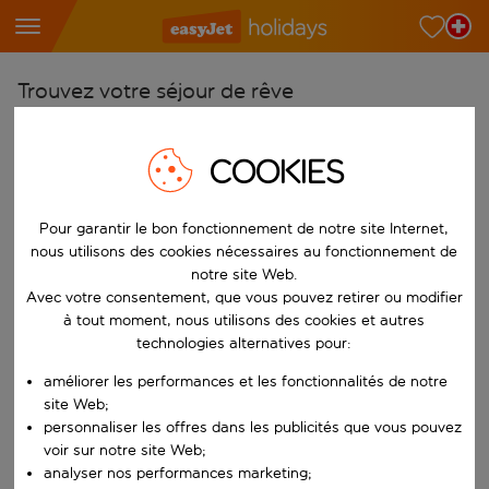
Trouvez votre séjour de rêve
À partir de
COOKIES
Choisissez votre aéroport
Commencez à taper pour la saisie automatique. Lorsque les résultats 
Vers
Pour garantir le bon fonctionnement de notre site Internet,
Choisissez votre destination
nous utilisons des cookies nécessaires au fonctionnement de
notre site Web.
Commencez à taper pour la saisie automatique. Lorsque les résultats 
Quand
Avec votre consentement, que vous pouvez retirer ou modifier
Choisissez vos dates
à tout moment, nous utilisons des cookies et autres
technologies alternatives pour:
Choisissez une date de départ et une date de retour.
Qui
améliorer les performances et les fonctionnalités de notre
site Web;
personnaliser les offres dans les publicités que vous pouvez
voir sur notre site Web;
Rechercher
analyser nos performances marketing;