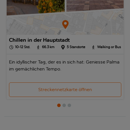
Chillen in der Hauptstadt
10-12
Std.
66.3
km
5
Standorte
Walking or Bus
Ein idyllischer Tag, der es in sich hat: Geniesse Palma
im gemächlichen Tempo.
Streckennetzkarte öffnen