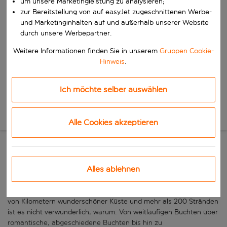
um unsere Marketingleistung zu analysieren;
Beginne mit der Eingabe für die automatische Vervollständigung. W
zur Bereitstellung von auf easyJet zugeschnittenen Werbe-
Wann
und Marketinginhalten auf und außerhalb unserer Website
Wähle deine Reisedaten
durch unsere Werbepartner.
W&auml;hle ein Ab- und R&uuml;ckflugdatum aus.
Wer
Weitere Informationen finden Sie in unserem
Gruppen Cookie-
Hinweis
.
Ich möchte selber auswählen
Suchen
Neue Suche
Alle Cookies akzeptieren
Mallorcas Traumstrände
Alles ablehnen
Mallorca, die mit Abstand grösste und beliebteste Insel der
Balearen
, ist eines der Top
Ferienziele
in
Spanien
. Mit Hunderten
von Kilometern wunderschöner Küste und mehr als 200 Stränden
ist es nicht verwunderlich, warum. Von weitläufigen Buchten über
romantische, abgeschiedene Buchten bis hin zu