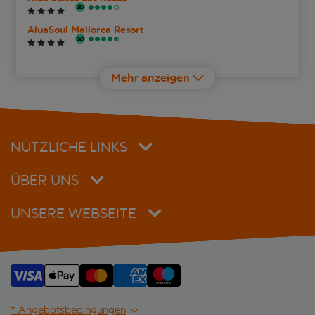
AluaSoul Mallorca Resort
Bahia de Alcudia Hotel & Spa
Mehr anzeigen
Barceló Ponent Beach (ehemals Barceló Aguamarina)
Blue Sea Club Marthas
NÜTZLICHE LINKS
Blue Sea Piscis
ÜBER UNS
Bordoy Alcudia Bay
UNSERE WEBSEITE
Bordoy Alcudia Port Suites
Bordoy Mostatxins
Botel Alcudiamar
* Angebotsbedingungen
BQ Alcudia Sun Village