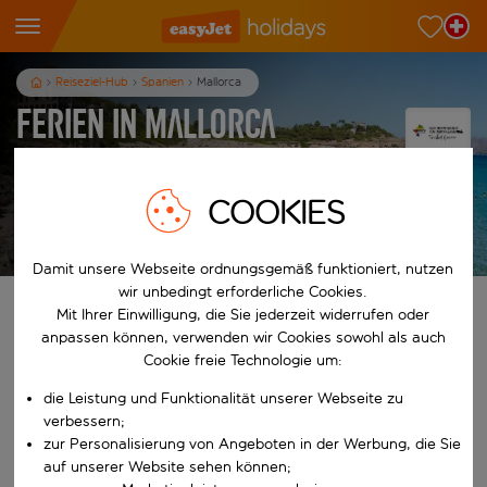
Reiseziel-Hub
Spanien
Mallorca
Ferien in Mallorca
3
Nächte
p.P. ab
COOKIES
Ferien anzeigen
Es gelten die AGB
Damit unsere Webseite ordnungsgemäß funktioniert, nutzen
wir unbedingt erforderliche Cookies.
Finde deine perfekten Ferien
Mit Ihrer Einwilligung, die Sie jederzeit widerrufen oder
anpassen können, verwenden wir Cookies sowohl als auch
Cookie freie Technologie um:
Ab
die Leistung und Funktionalität unserer Webseite zu
verbessern;
Beginne mit der Eingabe für die automatische Vervollständigung. W
Nach
zur Personalisierung von Angeboten in der Werbung, die Sie
auf unserer Website sehen können;