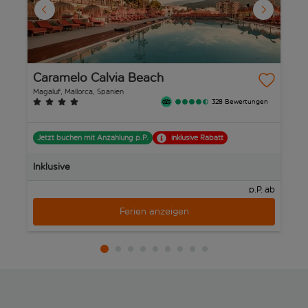
Caramelo Calvia Beach
V
Magaluf, Mallorca, Spanien
Pa
328 Bewertungen
Jetzt buchen mit Anzahlung p.P.
inklusive Rabatt
J
Inklusive
In
p.P. ab
Ferien anzeigen