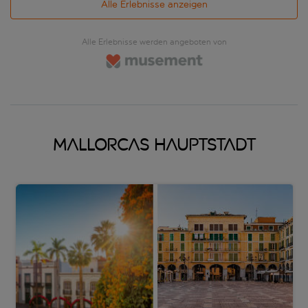
Alle Erlebnisse anzeigen
die roten Garnelen, die in den umliegenden Gewässern
gefangen werden und als kulinarische Delikatesse gelten.Im
Hafen von Soller erwartet Sie ein Katamaran, der Sie
Alle Erlebnisse werden angeboten von
entspannt zur malerischen Bucht von Sa Calobra bringt.
Eingebettet zwischen steilen Klippen zeigt sich hier Mallorcas
unberührte Natur in ihrer vollen Pracht. Den Abschluss der
Tour bildet ein Besuch des Klosters Lluc, einer bedeutenden
Pilgerstätte in den Bergen. Bei einer geführten Besichtigung
entdecken Sie die spirituelle Bedeutung dieses Ortes, bevor
Sie sich auf den Rückweg machen.
Mallorcas Hauptstadt