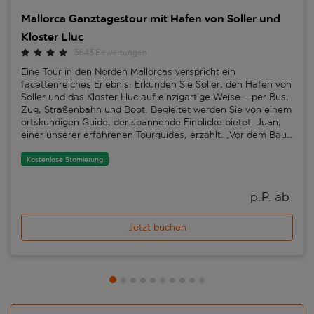
Mallorca Ganztagestour mit Hafen von Soller und
Kloster Lluc
5643 Bewertungen
Eine Tour in den Norden Mallorcas verspricht ein
facettenreiches Erlebnis: Erkunden Sie Soller, den Hafen von
Soller und das Kloster Lluc auf einzigartige Weise – per Bus,
Zug, Straßenbahn und Boot. Begleitet werden Sie von einem
ortskundigen Guide, der spannende Einblicke bietet. Juan,
einer unserer erfahrenen Tourguides, erzählt: „Vor dem Bau
der Eisenbahn war Soller nur mit dem Boot erreichbar. Der
Handel lief vor allem mit Frankreich, kaum mit dem Rest der
Kostenlose Stornierung
Insel. Dieser Einfluss verleiht Soller bis heute einen Hauch
französischen Charmes.“Mit dem historischen Zug von Soller
p.P. ab 
geht es durch das beeindruckende Tramuntana-Gebirge, das
zum UNESCO-Welterbe zählt. Die antiken Holzwagen mit
ihren Messingbeschlägen und die kurvenreiche Strecke
Jetzt buchen
durch Pinienwälder machen die Fahrt zu einem
nostalgischen und zugleich umweltfreundlichen Erlebnis, da
der Zug elektrisch betrieben wird. Danach bringt Sie die
Straßenbahn von Soller zum Hafen. Auf der Fahrt durch
Orangenhaine und enge Gassen zeigt sich das Tal von Soller
von seiner schönsten Seite. Berühmt ist es für seine
Orangen, aus denen köstliches Eis hergestellt wird, sowie für