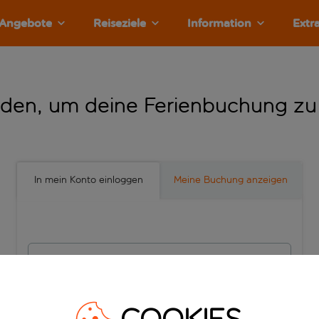
Angebote
Reiseziele
Information
Extr
den, um deine Ferienbuchung zu
In mein Konto einloggen
Meine Buchung anzeigen
E-Mail-Adresse
Passwort