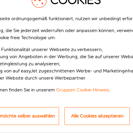
COOKIES
Passwort vergessen?
eite ordnungsgemäß funktioniert, nutzen wir unbedingt erfor
gung, die Sie jederzeit widerrufen oder anpassen können, verwe
okie freie Technologie um:
Anmelden
Merken
 Funktionalität unserer Webseite zu verbessern;
erung von Angeboten in der Werbung, die Sie auf unserer Webs
tingleistung zu analysieren;
ung von auf easyJet zugeschnittenen Werbe- und Marketinginha
Du hast noch kein Konto?
er Website durch unsere Werbepartner.
onen finden Sie in unserem
Gruppen Cookie-Hinweis
.
Kein Problem. Die Anmeldung ist ganz einfach.
Wir brauchen nur ein paar Angaben und
schicken dir eine E-Mail mit deinem neuen Login.
 möchte selber auswählen
Alle Cookies akzeptieren
Konto erstellen