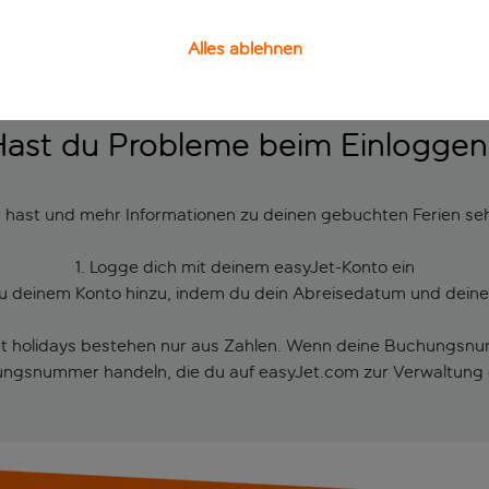
Alles ablehnen
Hast du Probleme beim Einloggen
t und mehr Informationen zu deinen gebuchten Ferien sehen w
1. Logge dich mit deinem easyJet-Konto ein
zu deinem Konto hinzu, indem du dein Abreisedatum und dei
et holidays bestehen nur aus Zahlen. Wenn deine Buchungsn
ungsnummer handeln, die du auf easyJet.com zur Verwaltung 