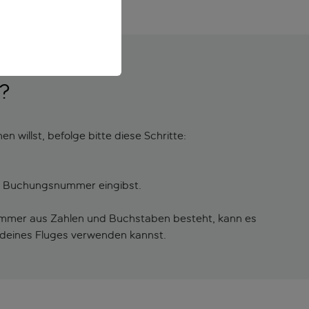
?
illst, befolge bitte diese Schritte:
ne Buchungsnummer eingibst.
ummer aus Zahlen und Buchstaben besteht, kann es
deines Fluges verwenden kannst.