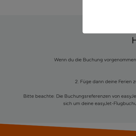
Wenn du die Buchung vorgenommen has
2. Füge dann deine Ferien 
Bitte beachte: Die Buchungsreferenzen von easyJ
sich um deine easyJet-Flugbuch