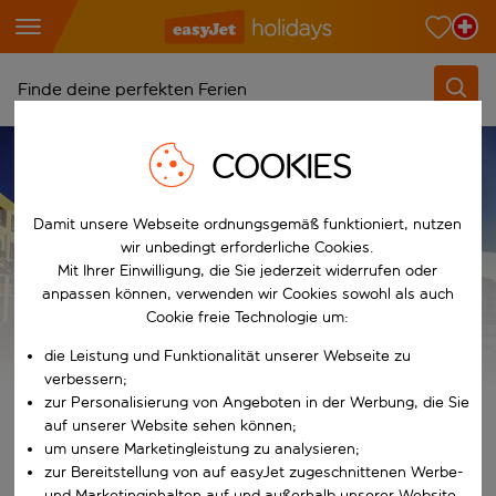
Finde deine perfekten Ferien
COOKIES
Ab
FERIENARTEN
ALL INCLUSIVE FERIEN
Wähle deine Flughäfen
All inclusive Ferien in Marokko
Beginne mit der Eingabe für die automatische Vervollständigung. W
Damit unsere Webseite ordnungsgemäß funktioniert, nutzen
Nach
wir unbedingt erforderliche Cookies.
Reiseziele finden
Mit Ihrer Einwilligung, die Sie jederzeit widerrufen oder
Beginne mit der Eingabe für die automatische Vervollständigung. W
All inclusive Ferien in
anpassen können, verwenden wir Cookies sowohl als auch
Wann
Cookie freie Technologie um:
Wähle deine Reisedaten
Marokko
die Leistung und Funktionalität unserer Webseite zu
W&auml;hle ein Ab- und R&uuml;ckflugdatum aus.
Wer
verbessern;
zur Personalisierung von Angeboten in der Werbung, die Sie
Deals für All inclusive Ferien anzeigen
auf unserer Website sehen können;
um unsere Marketingleistung zu analysieren;
Suchen
zur Bereitstellung von auf easyJet zugeschnittenen Werbe-
und Marketinginhalten auf und außerhalb unserer Website