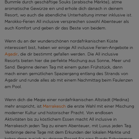
Bummle durch geschäftige Souks (arabische Märkte), atme
aromatische Gewürze ein und erhole dich danach in deinem
Resort, wo auch die abendliche Unterhaltung immer inklusive ist.
Marokko-Ferien All inclusive versprechen sowohl Abenteuer als
auch Komfort und geben dir das Beste von beidem.
Wenn du an der wunderschönen nordafrikanischen Küste
interessiert bist, haben wir einige All inclusive Ferien-Angebote in
Agadir
, die dir bestimmt gefallen werden. Die All inclusive
Resorts bieten hier die perfekte Mischung aus Sonne, Meer und
Sand. Beginne deinen Tag mit einem guten Frühstück, dann
mach einen gemütlichen Spaziergang entlang des Strands von
Agadir und runde alles ab mit einem Nachmittag beim Faulenzen
am Pool.
Wenn dich die Magie einer nordafrikanischen Altstadt (Medina)
mehr anspricht, ist
Marrakesch
die erste Wahl mit einer Mischung
moderner Kultur und historischer Pracht. Von endlosen
Aktivitäten bis zu köstlichem Essen macht All inclusive in
Marrakesch jeden Tag zu einem Abenteuer, mit Luxus jeden Tag.
Verbringe deine Tage mit dem Erkunden der lokalen Märkte und
kehre dann zurück zu deinem Resort für eine Runde Schwimmen