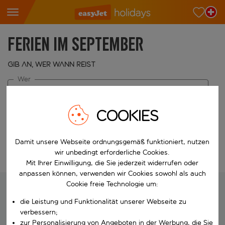
Ferien im September
Gib an, wer wann reist
Wer
2 Erwachsene
COOKIES
Wann
Wähle deine Reisedaten
Damit unsere Webseite ordnungsgemäß funktioniert, nutzen
wir unbedingt erforderliche Cookies.
Suche bearbeiten
Mit Ihrer Einwilligung, die Sie jederzeit widerrufen oder
anpassen können, verwenden wir Cookies sowohl als auch
Cookie freie Technologie um:
die Leistung und Funktionalität unserer Webseite zu
Wir suchen deine idealen Ferien
verbessern;
zur Personalisierung von Angeboten in der Werbung, die Sie