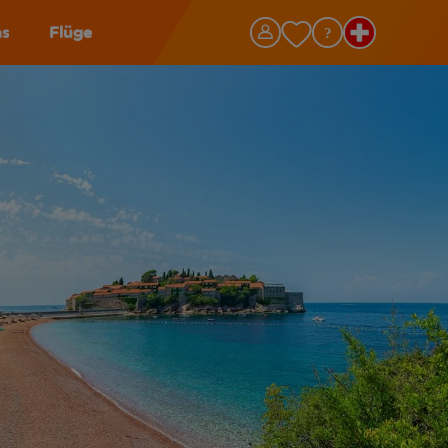
as
Flüge