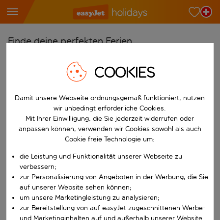
Finde deine perfekten Ferien
Ab
COOKIES
Wähle deine Flughäfen
Beginne mit der Eingabe für die automatische Vervollständigung. W
Nach
Damit unsere Webseite ordnungsgemäß funktioniert, nutzen
wir unbedingt erforderliche Cookies.
Reiseziele finden
Mit Ihrer Einwilligung, die Sie jederzeit widerrufen oder
Beginne mit der Eingabe für die automatische Vervollständigung. W
anpassen können, verwenden wir Cookies sowohl als auch
Wann
Cookie freie Technologie um:
Wähle deine Reisedaten
die Leistung und Funktionalität unserer Webseite zu
W&auml;hle ein Ab- und R&uuml;ckflugdatum aus.
Wer
verbessern;
zur Personalisierung von Angeboten in der Werbung, die Sie
auf unserer Website sehen können;
um unsere Marketingleistung zu analysieren;
zur Bereitstellung von auf easyJet zugeschnittenen Werbe-
Suchen
und Marketinginhalten auf und außerhalb unserer Website