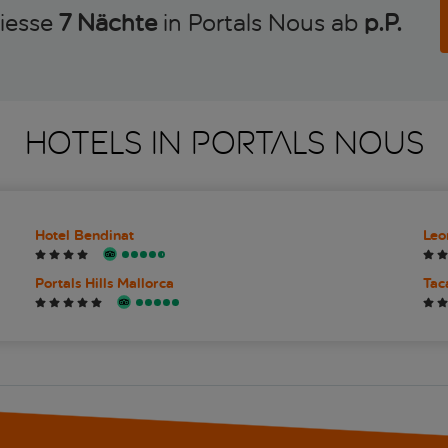
on/Hop-
niesse
7 Nächte
in Portals Nous ab
p.P. 
bis 16:
zurück 
audiovi
10:30 U
Escolle
13:00 U
HOTELS IN PORTALS NOUS
Palma- 
Audiovi
Uhr – c
16:00 b
Palma 
Freizei
Hotel Bendinat
Leo
Uhr – A
vor der
Portals Hills Mallorca
Tac
– ca. 5
inklusi
CaixaF
16:00 b
Abfahr
Premiu
option
von Val
– Ankun
Kathedr