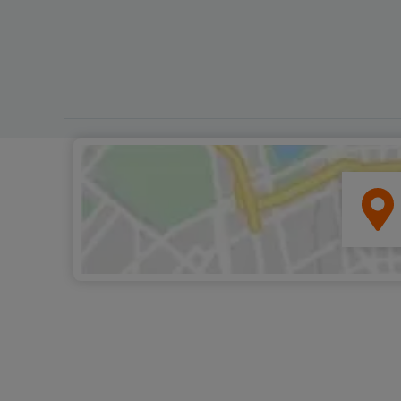
umweltfreundlichen Erlebnis, d
Zug elektrisch betrieben wird.
bringt Sie die Straßenbahn von 
zum Hafen. Auf der Fahrt durc
Orangenhaine und enge Gassen
sich das Tal von Soller von sein
schönsten Seite. Berühmt ist es
seine Orangen, aus denen köst
Eis hergestellt wird, sowie für d
Garnelen, die in den umliegen
Gewässern gefangen werden u
kulinarische Delikatesse gelten
Hafen von Soller erwartet Sie e
Katamaran, der Sie entspannt 
malerischen Bucht von Sa Calo
bringt. Eingebettet zwischen st
Klippen zeigt sich hier Mallorca
unberührte Natur in ihrer vollen
Pracht. Den Abschluss der Tour
ein Besuch des Klosters Lluc, e
bedeutenden Pilgerstätte in de
Bergen. Bei einer geführten
Besichtigung entdecken Sie die
spirituelle Bedeutung dieses Or
bevor Sie sich auf den Rückwe