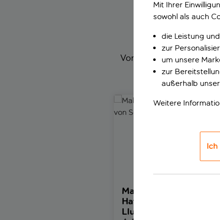
Mit Ihrer Einwilli
sowohl als auch Co
SPANNE
die Leistung und
zur Personalisi
Von vorrangigem Zugang z
um unsere Marke
Aktivi
zur Bereitstell
außerhalb unser
Mallorca Ganztagestour mit Ha
Weitere Informati
Ich
Mallorca Ganztagestour
Hafen von Soller und Kl
Lluc