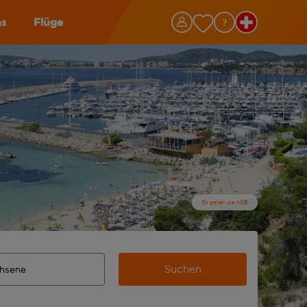
as
Flüge
Es gelten die AGB
Suchen
 vervollständigte Ergebnisse verfügbar sind, verwende die Ta
n Zielflughafen automatisch vervollständigte Ergebnisse verf
m aus.