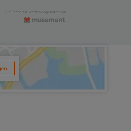
ie ein paar Stunden Zeit zur
Hauch von Jura und macht Lus
Verfügung. Shoppen Sie in den
mehr. In der Blauen Grotte erz
Alle Erlebnisse werden angeboten von
en Boutiquen und
audiovisuelle Zeitrafferfilm „G
schäften der Stadt, besuchen
die Geschichte Mallorcas vom 
 von Terrassencafés gesäumten
bis heute. Und die Klassische 
oder genießen Sie das
ein Netzwerk aus zwölf Kamme
ltige Angebot an Kunstgalerien
birgt viele Geheimnisse. Eine
seen.Wenn Sie sich für das
beruhigende Musikshow im
und Kathedralenticket
venezianischen Stil sorgt für
eden haben, erhalten Sie eine
zusätzliche Unterhaltung.Im
 durch dieses riesige gotische
Dinosaurierland geht es dann w
rwerk. Wenn Sie die Premium-
Hier können Sie zwischen über
wählen, beinhaltet diese einen
lebensgroßen Dinosaurier-
gen
 in Valldemossa – einem
Nachbildungen wandeln, darun
schönen Dorf auf einem Hügel,
sagenumwobene Titanosaurus
r als 30 Autominuten von
über 50 Metern Länge. Manche
ntfernt. Hugo fügt hinzu:
ihn für die größte Dinosauriera
mossa ist die Essenz des
Kinder können in die Rolle von
hen Mallorcas. Honigfarbene
Paläontologen schlüpfen, Spie
user mit grünen Fensterläden
Puzzles lösen oder sich im Ze
ren sich um den Glockenturm.
versuchen. Ein toller Tagesausf
en Sie unbedingt den lokalen
die ganze Familie.
elkuchen „Coca“, getunkt in
Schokolade.“ Wie sieht der
rlauf aus? Es gibt