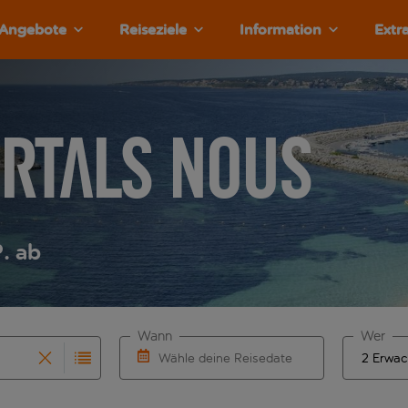
Angebote
Reiseziele
Information
Extr
ortals Nous
. ab
Wann
Wer
Wähle deine Reisedaten
vollständigung. Wenn für den Herkunftsflughafen automatisch
 Eingabe für die automatische Vervollständigung. Wenn für de
W&auml;hle ein Ab- und R&uuml;ckflugdatu