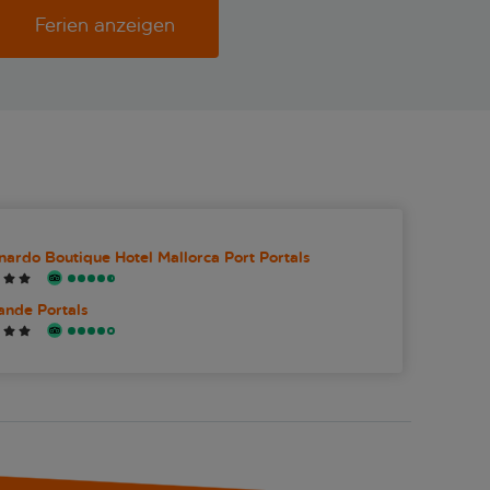
off-Stadtrundfahrtbus– 16:00
Ferien anzeigen
30 Uhr – Abfahrt von Palma
zum Hotel Palma Freizeit +
suelles Erlebnis:- 10:00 bis
hr – Ankunft in Palma in
ra vor der Kathedrale- 10:30 bis
hr – ca. 2,5 Stunden Freizeit in
13:00 bis 13:30 Uhr –
suelles Erlebnis- 13:30 bis 15:30
a. 2 Stunden Freizeit in Palma-
is 16:30 Uhr – Abfahrt aus
und Rückkehr zum Hotel Palma
t + Tapas-Menü:- 10:00 bis 10:30
nardo Boutique Hotel Mallorca Port Portals
nkunft in Palma in Escollera
 Kathedrale- 10:30 bis 15:30 Uhr
ande Portals
 Stunden Freizeit in Palma
ve Tapas-Menü im Restaurant
orum Palma um 13:00 Uhr-
is 15:30 Uhr – 16:30 Uhr –
t von Palma zurück zum Hotel
m-Tour durch Palma mit
alem Besuch der Kathedrale und
ldemossa:- 10:00 bis 10:30 Uhr
ft in Palma in Escollera vor der
ale- 10:30 bis 11:30 Uhr –