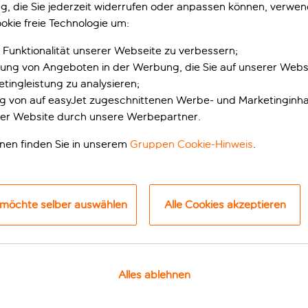
gung, die Sie jederzeit widerrufen oder anpassen können, verwe
okie freie Technologie um:
NDE TOUREN UND AKTI
 Funktionalität unserer Webseite zu verbessern;
erung von Angeboten in der Werbung, die Sie auf unserer Webs
u Attraktionen bis hin zu Tagesausflügen zu historische
tingleistung zu analysieren;
täten, die du in Portals Nous unbedingt gemacht habe
ung von auf easyJet zugeschnittenen Werbe- und Marketinginha
er Website durch unsere Werbepartner.
fen von Soller und Kloster Lluc
Valldemossa, Son Marroig und Soller Tour mit hist
Palma To
onen finden Sie in unserem
Gruppen Cookie-Hinweis
.
 möchte selber auswählen
Alle Cookies akzeptieren
 mit
Valldemossa, Son Marroig
Palma
Alles ablehnen
oster
und Soller Tour mit
Kathe
historischer Eisenbahn