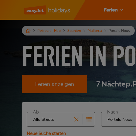
Ferien
Reiseziel-Hub
Spanien
Mallorca
Portals Nous
Ferien in P
7
Nächte
p.P
Ferien anzeigen
Ab
Nach
Beginne mit der Eingabe für die automatische Ver
Beginne mit der
Neue Suche starten