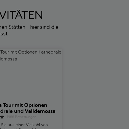
VITÄTEN
n Stätten - hier sind die
usst
orischer Eisenbahn
ur mit Optionen Kathedrale und Valldemossa
Geführte Tour durch die Ham
 Tour mit Optionen
Geführte Tour durch di
drale und Valldemossa
Hams-Höhlen und Bes
Dinosaurland
1988 Bewertungen
323 Bewertungen
Sie aus einer Vielzahl von