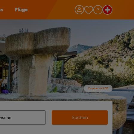
as
Flüge
Es gelten die AGB
Suchen
 vervollständigte Ergebnisse verfügbar sind, verwende die Ta
n Zielflughafen automatisch vervollständigte Ergebnisse verf
m aus.