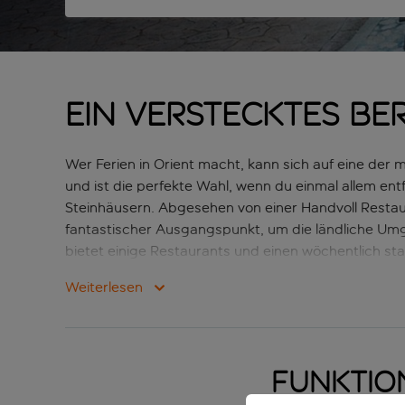
Ein verstecktes B
Wer Ferien in Orient macht, kann sich auf eine der
und ist die perfekte Wahl, wenn du einmal allem entf
Steinhäusern. Abgesehen von einer Handvoll Restaur
fantastischer Ausgangspunkt, um die ländliche U
bietet einige Restaurants und einen wöchentlich s
Maria entfernt. In Santa María gibt es ausserdem e
Weiterlesen
dem Sonnenbad hast du hier auch noch die Möglichk
Funktio