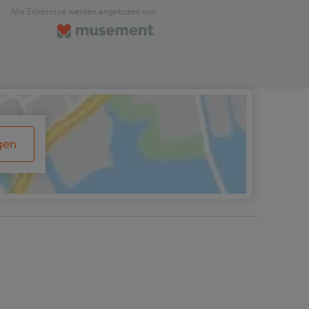
Verfügung. Shoppen Sie in den
mehr. In der Blauen Grotte erz
Alle Erlebnisse werden angeboten von
en Boutiquen und
audiovisuelle Zeitrafferfilm „G
schäften der Stadt, besuchen
die Geschichte Mallorcas vom 
 von Terrassencafés gesäumten
bis heute. Und die Klassische 
oder genießen Sie das
ein Netzwerk aus zwölf Kamme
ltige Angebot an Kunstgalerien
birgt viele Geheimnisse. Eine
seen.Wenn Sie sich für das
beruhigende Musikshow im
und Kathedralenticket
venezianischen Stil sorgt für
eden haben, erhalten Sie eine
zusätzliche Unterhaltung.Im
 durch dieses riesige gotische
Dinosaurierland geht es dann w
rwerk. Wenn Sie die Premium-
Hier können Sie zwischen über
wählen, beinhaltet diese einen
lebensgroßen Dinosaurier-
gen
 in Valldemossa – einem
Nachbildungen wandeln, darun
schönen Dorf auf einem Hügel,
sagenumwobene Titanosaurus
r als 30 Autominuten von
über 50 Metern Länge. Manche
ntfernt. Hugo fügt hinzu:
ihn für die größte Dinosauriera
mossa ist die Essenz des
Kinder können in die Rolle von
hen Mallorcas. Honigfarbene
Paläontologen schlüpfen, Spie
user mit grünen Fensterläden
Puzzles lösen oder sich im Ze
ren sich um den Glockenturm.
versuchen. Ein toller Tagesausf
en Sie unbedingt den lokalen
die ganze Familie.
elkuchen „Coca“, getunkt in
Schokolade.“ Wie sieht der
rlauf aus? Es gibt
edene Optionen für diese