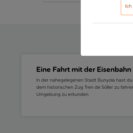
Ich
Eine Fahrt mit der Eisenbahn
In der nahegelegenen Stadt Bunyola hast du 
dem historischen Zug Tren de Sóller zu fahre
Umgebung zu erkunden.