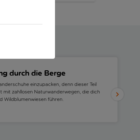
g durch die Berge
Wanderschuhe einzupacken, denn dieser Teil
rt mit zahllosen Naturwanderwegen, die dich
nd Wildblumenwiesen führen.