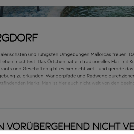
ergdorf
 malerischsten und ruhigsten Umgebungen Mallorcas freuen. Da
liehen möchtest. Das Örtchen hat ein traditionelles Flair mit
ants und Geschäften gibt es hier nicht viel – und gerade das
mgebung zu erkunden. Wanderpfade und Radwege durchziehen
tattfindenden Markt. Man ist hier auch nicht weit von den be
inen 18-Loch-Golfplatz. Wer Lust auf Strand hat, kann in 25 M
eit, zum Abendessen in einem Restaurant einzukehren oder e
n vorübergehend nicht v