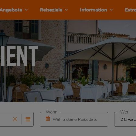
Angebote
Reiseziele
Information
Extr
rient
Wann
Wer
Wähle deine Reisedaten
vollständigung. Wenn für den Herkunftsflughafen automatisch
 Eingabe für die automatische Vervollständigung. Wenn für de
W&auml;hle ein Ab- und R&uuml;ckflugdatu