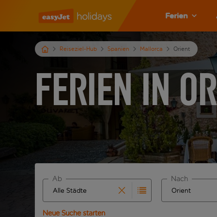
Ferien
Reiseziel-Hub
Spanien
Mallorca
Orient
Ferien in O
Ab
Nach
Beginne mit der Eingabe für die automatische Ver
Beginne mit der
Neue Suche starten