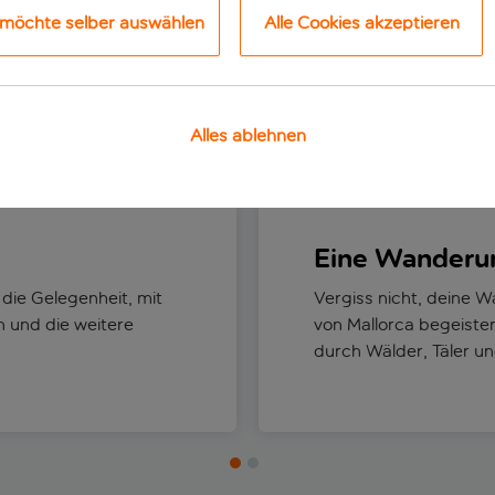
 möchte selber auswählen
Alle Cookies akzeptieren
Alles ablehnen
Die besten Dinge, die man tun kann
Strände
Eine Wanderun
die Gelegenheit, mit
Vergiss nicht, deine 
n und die weitere
von Mallorca begeiste
durch Wälder, Täler u