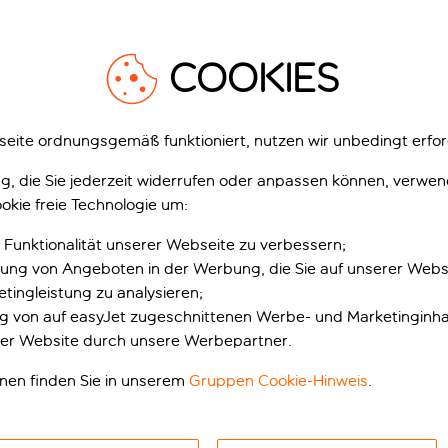
1
/
27
1
COOKIES
eite ordnungsgemäß funktioniert, nutzen wir unbedingt erfor
gung, die Sie jederzeit widerrufen oder anpassen können, verwe
okie freie Technologie um:
ra Beverly Playa
Blue Sea Club Marthas
era, Mallorca, Spanien
Cala d'Or, Mallorca, Spanien
 Funktionalität unserer Webseite zu verbessern;
2’136 Bewertungen
4’168 Bewert
erung von Angeboten in der Werbung, die Sie auf unserer Webs
tingleistung zu analysieren;
zt buchen mit Anzahlung p.P.
Jetzt buchen mit Anzahlung p.P.
ung von auf easyJet zugeschnittenen Werbe- und Marketinginha
inklusive Rabatt
inklusive Rabatt
er Website durch unsere Werbepartner.
usive
Inklusive
onen finden Sie in unserem
Gruppen Cookie-Hinweis
.
p.P. ab
p.
Ferien anzeigen
Ferien anzeigen