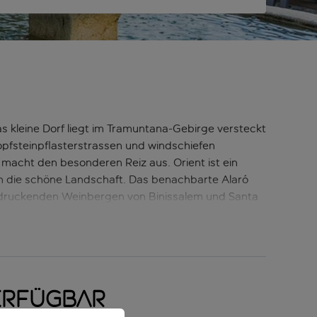
s kleine Dorf liegt im Tramuntana-Gebirge versteckt
 Kopfsteinpflasterstrassen und windschiefen
 macht den besonderen Reiz aus. Orient ist ein
 die schöne Landschaft. Das benachbarte Alaró
eindruckenden Weinbergen von Binissalem und Santa
inuten den Sandstrand von
Sóller
erreichen. Nach
ine der lokalen Bars zu besuchen.
erfügbar