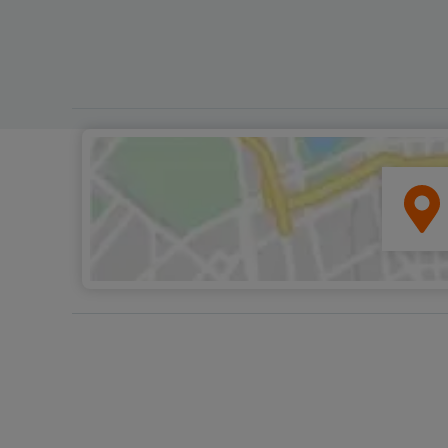
Zug elektrisch betrieben wird.
bringt Sie die Straßenbahn von 
zum Hafen. Auf der Fahrt durc
Orangenhaine und enge Gassen
sich das Tal von Soller von sein
schönsten Seite. Berühmt ist es
seine Orangen, aus denen köst
Eis hergestellt wird, sowie für d
Garnelen, die in den umliegen
Gewässern gefangen werden u
kulinarische Delikatesse gelten
Hafen von Soller erwartet Sie e
Katamaran, der Sie entspannt 
malerischen Bucht von Sa Calo
bringt. Eingebettet zwischen st
Klippen zeigt sich hier Mallorca
unberührte Natur in ihrer vollen
Pracht. Den Abschluss der Tour
ein Besuch des Klosters Lluc, e
bedeutenden Pilgerstätte in de
Bergen. Bei einer geführten
Besichtigung entdecken Sie die
spirituelle Bedeutung dieses Or
bevor Sie sich auf den Rückwe
machen.