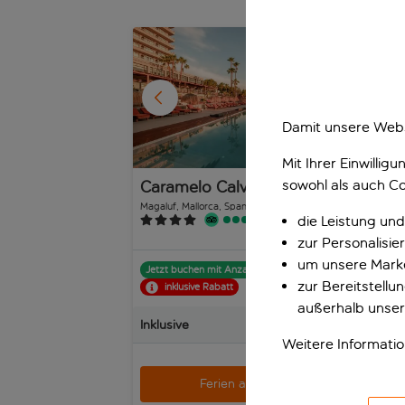
1
/
23
Damit unsere Webs
Mit Ihrer Einwilli
sowohl als auch Co
Caramelo Calvia Beach
Vib
Magaluf, Mallorca, Spanien
Pagu
die Leistung und
328 Bewertungen
zur Personalisi
um unsere Marke
Jetzt buchen mit Anzahlung p.P.
Jet
zur Bereitstell
inklusive Rabatt
außerhalb unser
Inklusive
Inkl
Weitere Informati
p.P. ab
Ferien anzeigen