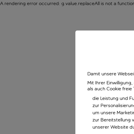
A rendering error occurred:
g.value.replaceAll is not a functio
Damit unsere Webseit
Mit Ihrer Einwilligun
als auch Cookie freie
die Leistung und F
zur Personalisieru
um unsere Marketin
zur Bereitstellung
unserer Website d