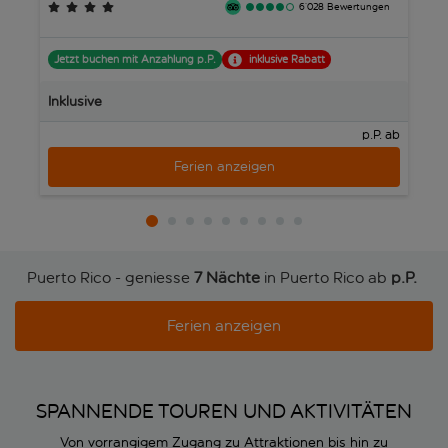
6’028 Bewertungen
J
Jetzt buchen mit Anzahlung p.P.
inklusive Rabatt
In
Inklusive
p.P. ab
Ferien anzeigen
Puerto Rico - geniesse
7 Nächte
in Puerto Rico ab
p.P. 
Ferien anzeigen
SPANNENDE TOUREN UND AKTIVITÄTEN
Von vorrangigem Zugang zu Attraktionen bis hin zu