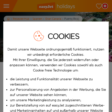
Reiseziel-Hub
Spanien
Gran Canaria
Puerto Rico
Ferien in Puerto Rico
COOKIES
7
Nächte
p.P. ab
Damit unsere Webseite ordnungsgemäß funktioniert, nutzen
Ferien anzeigen
wir unbedingt erforderliche Cookies.
Es gelten die AGB
Mit Ihrer Einwilligung, die Sie jederzeit widerrufen oder
anpassen können, verwenden wir Cookies sowohl als auch
Finde deine perfekten Ferien
Cookie freie Technologie um:
die Leistung und Funktionalität unserer Webseite zu
Ab
verbessern;
zur Personalisierung von Angeboten in der Werbung, die Sie
auf unserer Website sehen können;
Beginne mit der Eingabe für die automatische Vervollständigung. W
Nach
um unsere Marketingleistung zu analysieren;
zur Bereitstellung von auf easyJet zugeschnittenen Werbe-
und Marketinginhalten auf und außerhalb unserer Website