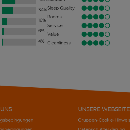
Sleep Quality
34
%
Rooms
16
%
Service
6
%
Value
4
%
Cleanliness
 UNS
UNSERE WEBSEITE
gsbedingungen
Gruppen-Cookie-Hinwei
gsbedingungen
Datenschutzerklärung