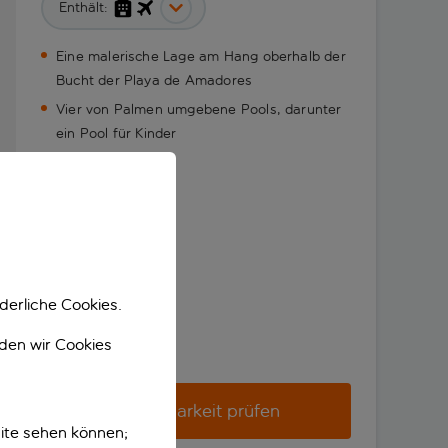
Enthält:
Eine malerische Lage am Hang oberhalb der
Bucht der Playa de Amadores
Vier von Palmen umgebene Pools, darunter
ein Pool für Kinder
derliche Cookies.
nden wir Cookies
Verfügbarkeit prüfen
ite sehen können;