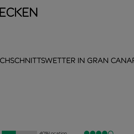
decken
CHSCHNITTSWETTER IN GRAN
CANA
40
%
Location