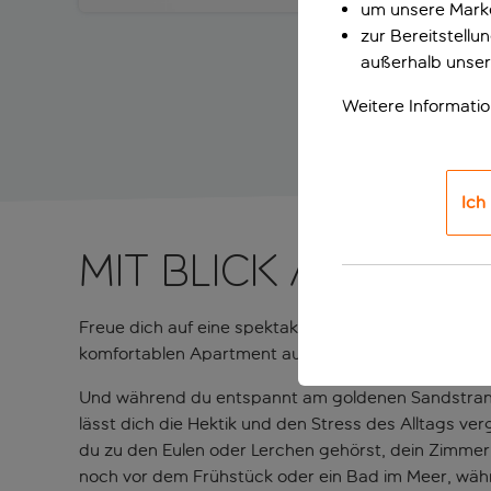
um unsere Marke
zur Bereitstell
außerhalb unser
Weitere Informati
Ich
Mit Blick auf di
Freue dich auf eine spektakuläre Aussicht und ein
komfortablen Apartment aus kannst du den Blick üb
Und während du entspannt am goldenen Sandstrand 
lässt dich die Hektik und den Stress des Alltags ver
du zu den Eulen oder Lerchen gehörst, dein Zimmer 
noch vor dem Frühstück oder ein Bad im Meer, währe