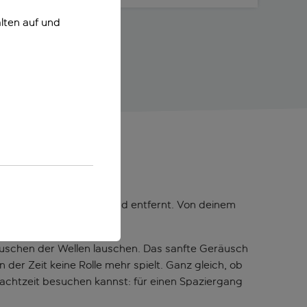
lten auf und
Amadores
enige Schritte vom Strand entfernt. Von deinem
 Horizont erstreckt.
auschen der Wellen lauschen. Das sanfte Geräusch
 der Zeit keine Rolle mehr spielt. Ganz gleich, ob
Nachtzeit besuchen kannst: für einen Spaziergang