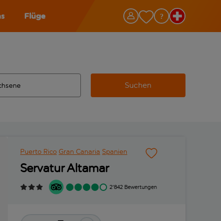
as
Flüge
Suchen
ervollständigte Ergebnisse verfügbar sind, verwende die Tabu
 Zielflughafen automatisch vervollständigte Ergebnisse verfü
m aus.
Puerto Rico
Gran Canaria
Spanien
Servatur Altamar
2'842 Bewertungen