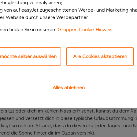
tingleistung zu analysieren;
ung von auf easyJet zugeschnittenen Werbe- und Marketinginha
er Website durch unsere Werbepartner.
onen finden Sie in unserem
Gruppen Cookie-Hinweis
.
 möchte selber auswählen
Alle Cookies akzeptieren
e Bucht der Playa de 
Alles ablehnen
e ausgezeichnete Lage in der Bucht der Playa Amadores, nur w
er das königsblaue Wasser schweifen lassen, das sich bis zum
sitzt oder dich im kühlen Nass erfrischst, kannst du dem R
gessen und versetzt dich in diese typische Urlaubsstimmung, in
liegt so nah am Strand, dass du diesen zu jeder Tages- und 
nd die Sonne hinter dir im Ozean versinkt.