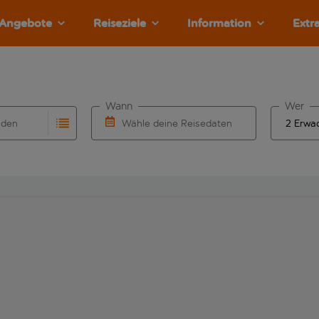
Angebote
Reiseziele
Information
Extr
Wann
Wer
nden
Wähle deine Reisedaten
llständigung. Wenn für den Herkunftsflughafen automatisch v
Eingabe für die automatische Vervollständigung. Wenn für den
W&auml;hle ein Ab- und R&uuml;ckflugdatu