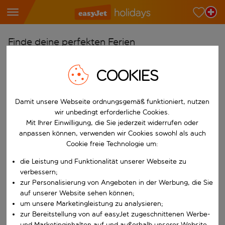
Finde deine perfekten Ferien
Ab
COOKIES
Wähle deine Flughäfen
Beginne mit der Eingabe für die automatische Vervollständigung. W
Nach
Damit unsere Webseite ordnungsgemäß funktioniert, nutzen
Reiseziele finden
wir unbedingt erforderliche Cookies.
Mit Ihrer Einwilligung, die Sie jederzeit widerrufen oder
Beginne mit der Eingabe für die automatische Vervollständigung. W
anpassen können, verwenden wir Cookies sowohl als auch
Wann
Cookie freie Technologie um:
Wähle deine Reisedaten
die Leistung und Funktionalität unserer Webseite zu
W&auml;hle ein Ab- und R&uuml;ckflugdatum aus.
Wer
verbessern;
zur Personalisierung von Angeboten in der Werbung, die Sie
auf unserer Website sehen können;
um unsere Marketingleistung zu analysieren;
Suchen
zur Bereitstellung von auf easyJet zugeschnittenen Werbe-
und Marketinginhalten auf und außerhalb unserer Website