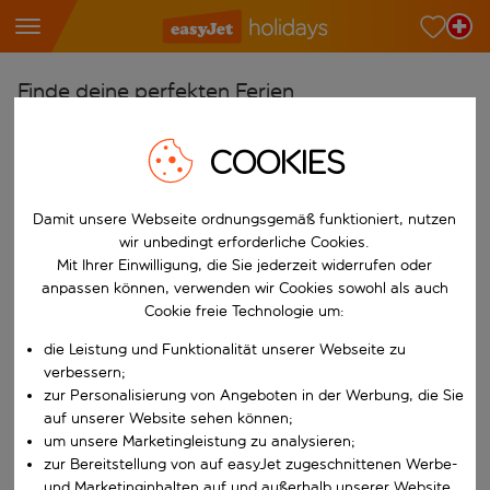
Finde deine perfekten Ferien
Ab
COOKIES
Wähle deine Flughäfen
Beginne mit der Eingabe für die automatische Vervollständigung. W
Nach
Damit unsere Webseite ordnungsgemäß funktioniert, nutzen
wir unbedingt erforderliche Cookies.
Reiseziele finden
Mit Ihrer Einwilligung, die Sie jederzeit widerrufen oder
Beginne mit der Eingabe für die automatische Vervollständigung. W
anpassen können, verwenden wir Cookies sowohl als auch
Wann
Cookie freie Technologie um:
Wähle deine Reisedaten
die Leistung und Funktionalität unserer Webseite zu
W&auml;hle ein Ab- und R&uuml;ckflugdatum aus.
Wer
verbessern;
zur Personalisierung von Angeboten in der Werbung, die Sie
auf unserer Website sehen können;
um unsere Marketingleistung zu analysieren;
zur Bereitstellung von auf easyJet zugeschnittenen Werbe-
Suchen
und Marketinginhalten auf und außerhalb unserer Website