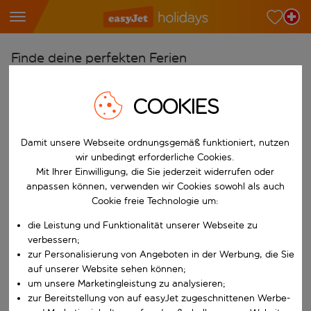
Finde deine perfekten Ferien
Ab
COOKIES
Wähle deine Flughäfen
Beginne mit der Eingabe für die automatische Vervollständigung. W
Nach
Damit unsere Webseite ordnungsgemäß funktioniert, nutzen
Reiseziele finden
wir unbedingt erforderliche Cookies.
Mit Ihrer Einwilligung, die Sie jederzeit widerrufen oder
Beginne mit der Eingabe für die automatische Vervollständigung. W
Wann
anpassen können, verwenden wir Cookies sowohl als auch
Cookie freie Technologie um:
Wähle deine Reisedaten
die Leistung und Funktionalität unserer Webseite zu
W&auml;hle ein Ab- und R&uuml;ckflugdatum aus.
Wer
verbessern;
zur Personalisierung von Angeboten in der Werbung, die Sie
auf unserer Website sehen können;
um unsere Marketingleistung zu analysieren;
Suchen
zur Bereitstellung von auf easyJet zugeschnittenen Werbe-