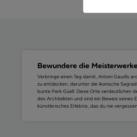
Bewundere die Meisterwerke
Verbringe einen Tag damit, Antoni Gaudís a
zu entdecken, darunter die ikonische Sagrad
bunte Park Güell. Diese Orte verdeutlichen de
des Architekten und sind ein Beweis seines Ei
künstlerisches Erlebnis, das du nie vergessen