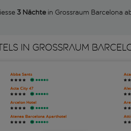
iesse
3 Nächte
in Grossraum Barcelona a
TELS IN GROSSRAUM BARCEL
Abba Sants
Aca
Acta City 47
Ale
Arcelon Hotel
Are
Atenea Barcelona Aparthotel
Att
Catalonia Barcelona 505
Cat