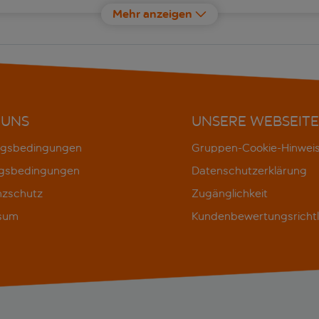
Mehr anzeigen
Catalonia Park Güell
Cat
Condado
Der
easyHotel Barcelona La Sagrera
Eur
 UNS
UNSERE WEBSEITE
Grand Hyatt Barcelona
Hes
gsbedingungen
Gruppen-Cookie-Hinwei
Hilton Barcelona
Hil
gsbedingungen
Datenschutzerklärung
nzschutz
Zugänglichkeit
Hotel Acta Voraport
Hot
sum
Kundenbewertungsrichtl
Hotel Catalonia La Maquinista
Hot
Hotel Rekord
Hya
ibis Barcelona Molins de Rei
Iko