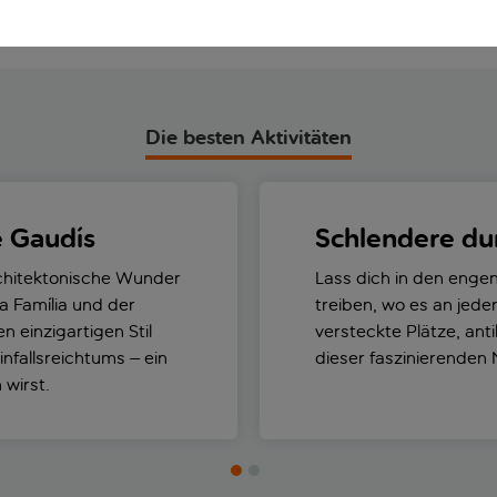
Die besten Aktivitäten
 Gaudís
Schlendere dur
rchitektonische Wunder
Lass dich in den engen
a Família und der
treiben, wo es an jede
n einzigartigen Stil
versteckte Plätze, an
nfallsreichtums – ein
dieser faszinierenden
 wirst.