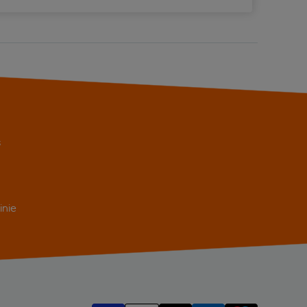
alonia Rigoletto
by
ohotel Diagonal Port
peria Fira Suites
s
ton Diagonal Mar Barcelona
el Alimara Barcelona
inie
el Entenza
tt Regency Barcelona Tower
nik Angli