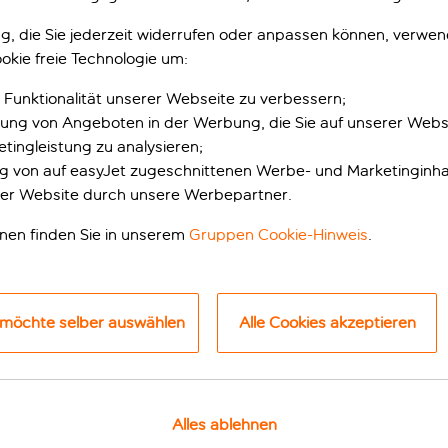
trände und lebhaften Feste bekannt ist. Falls du lieber wande
Ausblick und der Chance, das berühmte Kloster unter den Gi
gung, die Sie jederzeit widerrufen oder anpassen können, verwe
1
/
18
1
okie freie Technologie um:
en Tag mit einem entspannten Spaziergang entlang La Rambla a
stschaffende und Einheimische unter dem sanften Leuchten d
 Funktionalität unserer Webseite zu verbessern;
 Meisterwerken, wie sie sich vor der zauberhaften Silhouette
erung von Angeboten in der Werbung, die Sie auf unserer Webs
tingleistung zu analysieren;
ung von auf easyJet zugeschnittenen Werbe- und Marketinginha
er Website durch unsere Werbepartner.
Leonardo Royal Hotel
Barcelona Fira
sraum Barcelona, Barcelona, Spanien
onen finden Sie in unserem
Gruppen Cookie-Hinweis
.
Grossraum Barcelona, Barcelona, Spanie
18 Bewertungen
178 Bewert
zt buchen mit Anzahlung p.P.
Jetzt buchen mit Anzahlung p.P.
 möchte selber auswählen
Alle Cookies akzeptieren
usive
Inklusive
p.P. ab
p.
Ferien anzeigen
Ferien anzeigen
Alles ablehnen