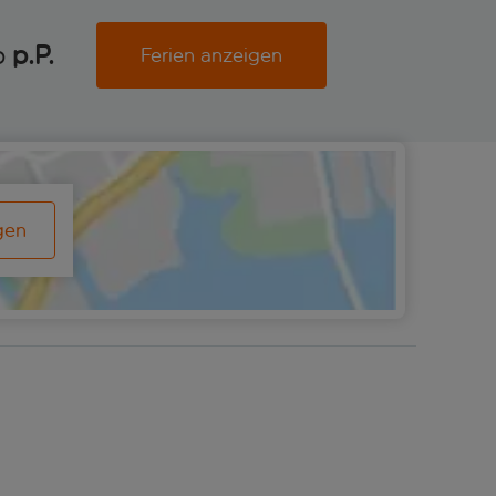
b
p.P. 
Ferien anzeigen
gen