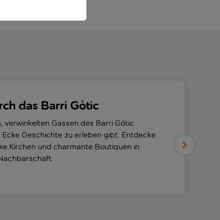
ch das Barri Gòtic
, verwinkelten Gassen des Barri Gòtic
r Ecke Geschichte zu erleben gibt. Entdecke
tike Kirchen und charmante Boutiquen in
 Nachbarschaft.