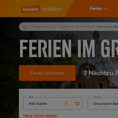
Ferien
Reiseziel-Hub
Spanien
Barcelona
Grossraum Ba
Ferien im 
3
Nächte
p.
Ferien anzeigen
Ab
Nach
Beginne mit der Eingabe für die automatische Ver
Beginne mit der
Neue Suche starten