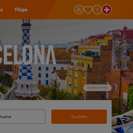
as
Flüge
celona
Es gelten die AGB
Suchen
 vervollständigte Ergebnisse verfügbar sind, verwende die Ta
n Zielflughafen automatisch vervollständigte Ergebnisse verf
m aus.