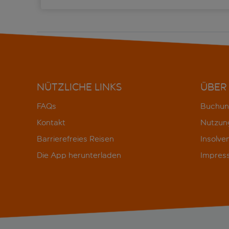
Catalonia Mikado
Catalonia Sagrada Familia
easyHotel Barcelona Fira
NÜTZLICHE LINKS
ÜBER
Exe Mitre
FAQs
Buchun
HG City Suites Barcelona
Kontakt
Nutzun
Barrierefreies Reisen
Insolve
Holiday Inn Express Barcelona – City 22@
Die App herunterladen
Impres
Hotel Badalona Tower
Hotel Front Maritim
ibis Barcelona Meridiana