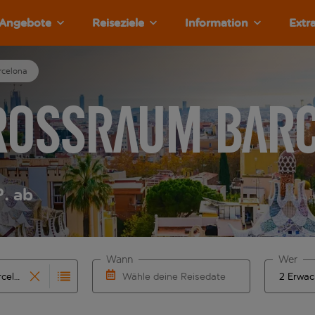
Angebote
Reiseziele
Information
Extr
rcelona
Grossraum Bar
P. ab
Wann
Wer
Wähle deine Reisedaten
vollständigung. Wenn für den Herkunftsflughafen automatisch
 Eingabe für die automatische Vervollständigung. Wenn für de
W&auml;hle ein Ab- und R&uuml;ckflugdatu