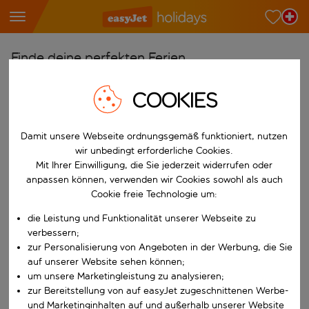
Finde deine perfekten Ferien
Ab
COOKIES
Wähle deine Flughäfen
Beginne mit der Eingabe für die automatische Vervollständigung. W
Damit unsere Webseite ordnungsgemäß funktioniert, nutzen
Nach
wir unbedingt erforderliche Cookies.
Reiseziele finden
Mit Ihrer Einwilligung, die Sie jederzeit widerrufen oder
Beginne mit der Eingabe für die automatische Vervollständigung. W
anpassen können, verwenden wir Cookies sowohl als auch
Wann
Cookie freie Technologie um:
Wähle deine Reisedaten
die Leistung und Funktionalität unserer Webseite zu
W&auml;hle ein Ab- und R&uuml;ckflugdatum aus.
Wer
verbessern;
zur Personalisierung von Angeboten in der Werbung, die Sie
auf unserer Website sehen können;
um unsere Marketingleistung zu analysieren;
zur Bereitstellung von auf easyJet zugeschnittenen Werbe-
Suchen
und Marketinginhalten auf und außerhalb unserer Website