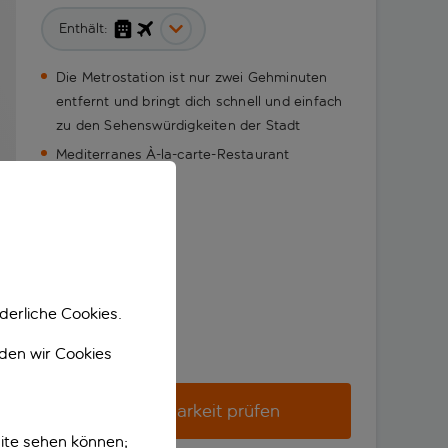
Enthält:
Die Metrostation ist nur zwei Gehminuten
entfernt und bringt dich schnell und einfach
zu den Sehenswürdigkeiten der Stadt
Mediterranes À-la-carte-Restaurant
derliche Cookies.
nden wir Cookies
Verfügbarkeit prüfen
ite sehen können;