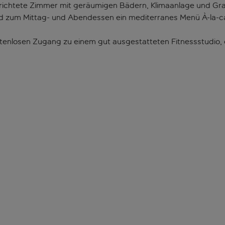
erichtete Zimmer mit geräumigen Bädern, Klimaanlage und Gr
nd zum Mittag- und Abendessen ein mediterranes Menü À-la-c
nlosen Zugang zu einem gut ausgestatteten Fitnessstudio, d