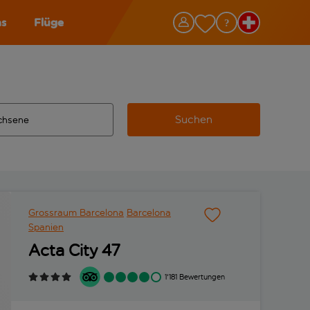
as
Flüge
Suchen
ervollständigte Ergebnisse verfügbar sind, verwende die Tabu
 Zielflughafen automatisch vervollständigte Ergebnisse verfü
m aus.
Grossraum Barcelona
Barcelona
Spanien
Acta City 47
1'181 Bewertungen