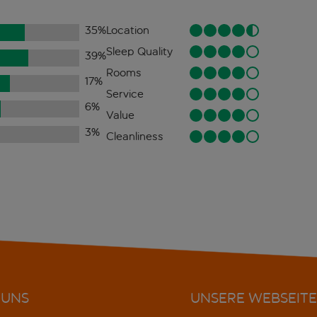
35
%
Location
Sleep Quality
39
%
Rooms
17
%
Service
6
%
Value
3
%
Cleanliness
 UNS
UNSERE WEBSEITE