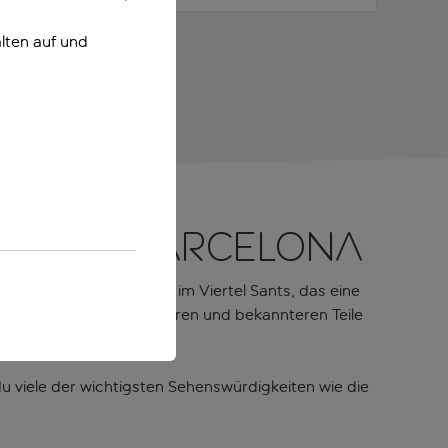
lten auf und
tel von Barcelona
ch Barcelona. Es liegt im Viertel Sants, das eine
onas gibt als die belebteren und bekannteren Teile
du viele der wichtigsten Sehenswürdigkeiten wie die