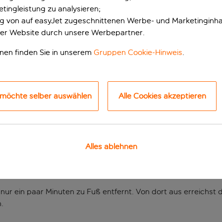
tingleistung zu analysieren;
ung von auf easyJet zugeschnittenen Werbe- und Marketinginha
er Website durch unsere Werbepartner.
onen finden Sie in unserem
Gruppen Cookie-Hinweis
.
 möchte selber auswählen
Alle Cookies akzeptieren
n einem ruhigen Vier
ist das Acta City 47 eine gute Option für eine Städtereise na
Alles ablehnen
r einen ganz anderen Einblick in das alltägliche Leben Barcel
 nur ein paar Minuten zu Fuß entfernt. Von dort aus erreichst 
n.