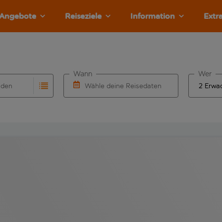
Angebote
Reiseziele
Information
Extr
Wann
Wer
nden
Wähle deine Reisedaten
llständigung. Wenn für den Herkunftsflughafen automatisch v
Eingabe für die automatische Vervollständigung. Wenn für den
W&auml;hle ein Ab- und R&uuml;ckflugdatu