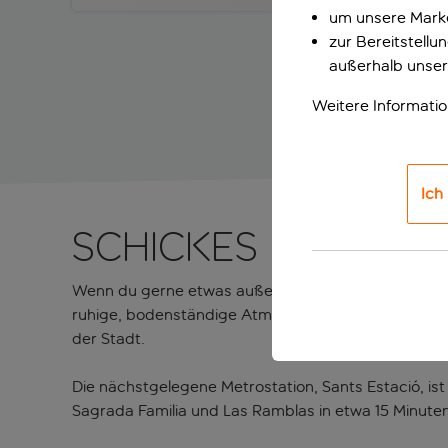
um unsere Marke
zur Bereitstell
außerhalb unser
Weitere Informati
Ich
Schickes Hotel i
Wenn du gerne etwas außerhalb des Zentrums wohnst, 
ruhige, bodenständige Atmosphäre ausstrahlt und di
der Stadt.
Die nächstgelegene Metrostation, Sants Estació, ist
Sagrada Familia und Las Ramblas in etwa 15 Minute